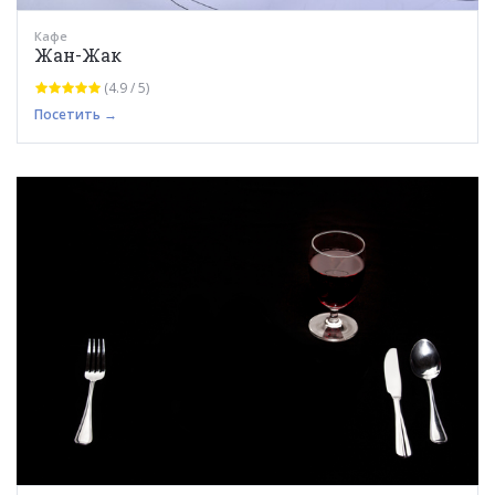
Кафе
Жан-Жак
(4.9 / 5)
Посетить →