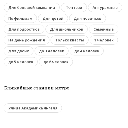
Для большой компании
Фэнтези
Антуражные
По фильмам
Для детей
Для новичков
Для подростков
Для школьников
Семейные
На день рождения
Только квесты
1 человек
Для двоих
до 3 человек
до 4 человек
до 5 человек
до 6 человек
Ближайшие станции метро
Улица Академика Янгеля