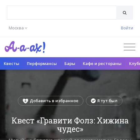
Москва
Войти
Квесты
Перформансы
Бары
Кафе и рестораны
Клуб
Добавить в избранное
Я тут был
Квест «Гравити Фолз: Хижина
чудес»
Милый, но безумно жадный до власти малыш Гедеон,