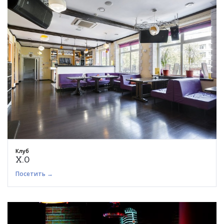
Клуб
X.O
Посетить →