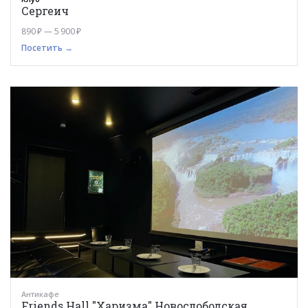
Сергеич
890 ₽ — 5 900 ₽
Посетить →
Антикафе
Friends Hall "Харизма" Новослободская