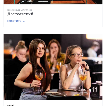
Книжный магазин
Достоевский
Посетить →
18+
Клуб