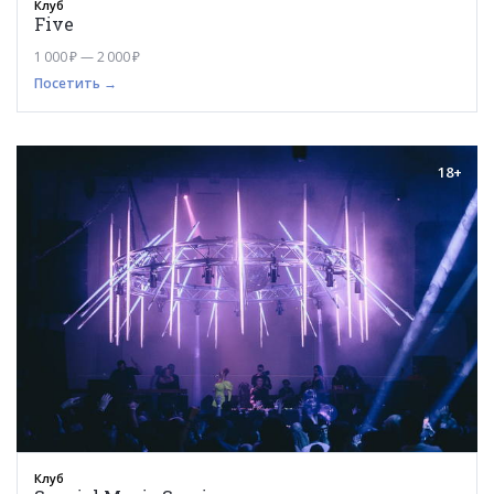
Клуб
Five
1 000 ₽ — 2 000 ₽
Посетить →
18+
Клуб