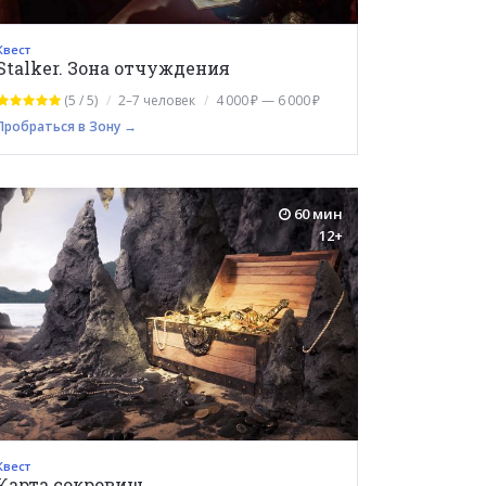
Квест
Stalker. Зона отчуждения
(5 / 5)
2–7 человек
4 000 ₽ — 6 000 ₽
Пробраться в Зону →
60 мин
12+
Квест
Карта сокровищ