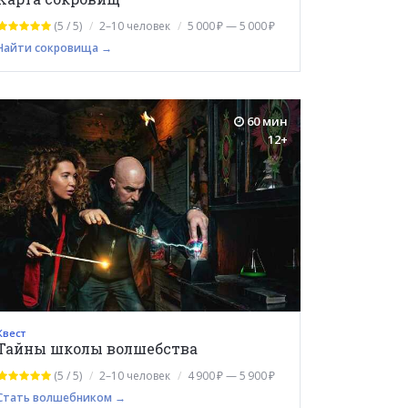
(5 / 5)
2–10 человек
5 000 ₽ — 5 000 ₽
Найти сокровища →
60 мин
12+
Квест
Тайны школы волшебства
(5 / 5)
2–10 человек
4 900 ₽ — 5 900 ₽
Стать волшебником →