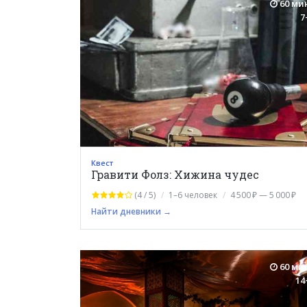
60 ми
7
Квест
Гравити Фолз: Хижина чудес
(4 / 5)
1–6 человек
4 500 ₽ — 5 000 ₽
Найти дневники →
60 ми
14