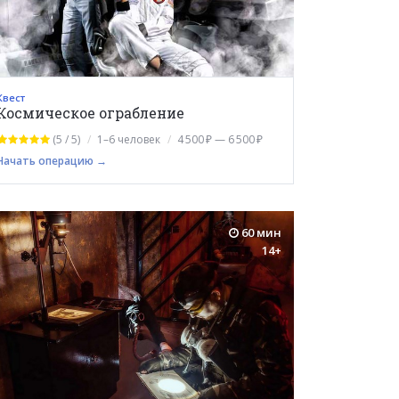
Квест
Космическое ограбление
(5 / 5)
1–6 человек
4 500 ₽ — 6 500 ₽
Начать операцию →
60 мин
14+