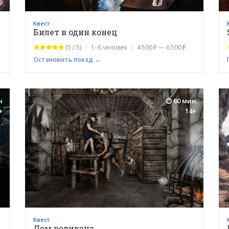
Квест
Билет в один конец
(5 / 5)
1–6 человек
4 500 ₽ — 6 500 ₽
Остановить поезд →
н
60 мин
+
14+
Квест
Дом великана