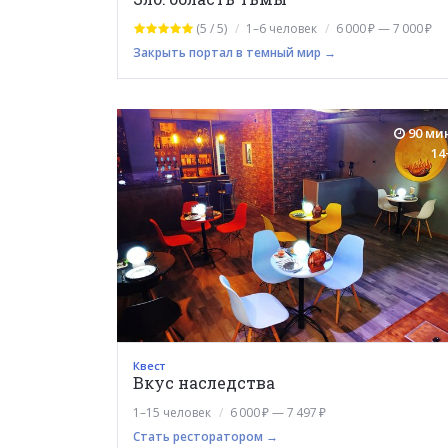
(5 / 5)
1–6 человек
6 000 ₽ — 7 000 ₽
Закрыть портал в темный мир →
90 ми
14
Квест
Вкус наследства
1–15 человек
6 000 ₽ — 7 497 ₽
Стать ресторатором →