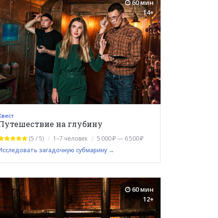
60 мин
14+
Квест
Путешествие на глубину
(5 / 5)
1–7 человек
5 000 ₽ — 6 500 ₽
Исследовать загадочную субмарину →
60 мин
12+