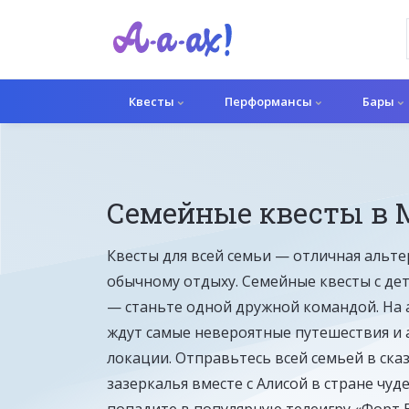
Квесты
Перформансы
Бары
Семейные квесты в 
Перформанс
Квесты для всей семьи — отличная альт
обычному отдыху. Семейные квесты с де
— станьте одной дружной командой. На а
ждут самые невероятные путешествия и
локации. Отправьтесь всей семьей в ск
зазеркалья вместе с Алисой в стране чуде
попадите в популярную телеигру «Форт 