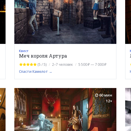
Квест
Меч короля Артура
(5 / 5)
2–7 человек
5 500 ₽ — 7 000 ₽
Спасти Камелот →
н
60 мин
+
12+