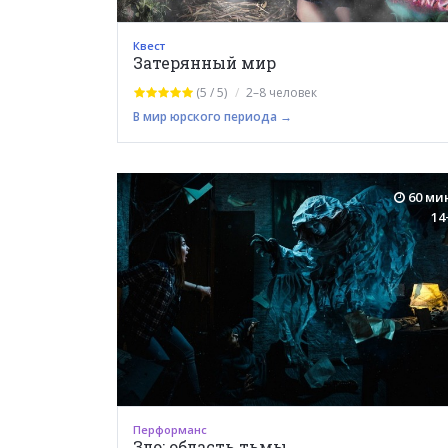
Квест
Затерянный мир
(5 / 5)
2–8 человек
В мир юрского периода →
60 ми
14
Перформанс
Зло: область тьмы