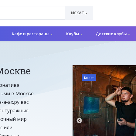
ИСКАТЬ
Кафе и рестораны
Клубы
Детские клубы
Москве
Квест
ернатива
тьми в Москве
-а-ах.ру вас
 антуражные
азочный мир
с или
Боярд» и