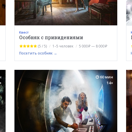
Квест
Особняк с привидениями
(5 / 5)
1–5 человек
5 000 ₽ — 8 000 ₽
Посетить особняк →
н
60 мин
+
14+