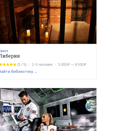
Квест
Либерия
(5 / 5)
2–5 человек
5 000 ₽ — 6 500 ₽
Найти библиотеку →
60 мин
12+