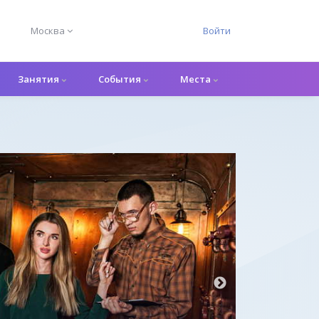
Москва
Войти
Занятия
События
Места
Квест