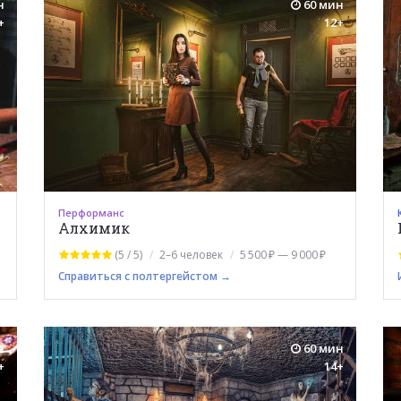
н
60 мин
+
12+
Перформанс
Алхимик
(5 / 5)
2–6 человек
5 500 ₽ — 9 000 ₽
Справиться с полтергейстом →
н
60 мин
+
14+