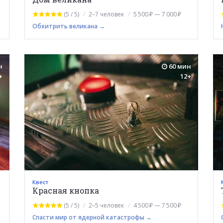
(5 / 5)
2–7 человек
5 500 ₽ — 7 000 ₽
Обхитрить великана →
н
60 мин
+
12+
Квест
Красная кнопка
(5 / 5)
2–5 человек
4 500 ₽ — 7 500 ₽
Спасти мир от ядерной катастрофы →