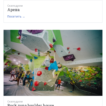
Скалодром
Арена
Посетить →
Скалодром
Rock zona boulder house