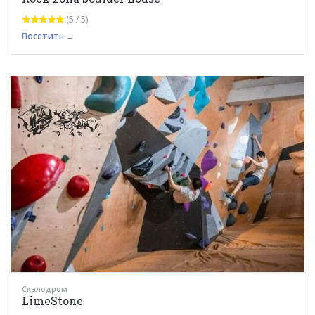
(5 / 5)
Посетить →
Скалодром
LimeStone