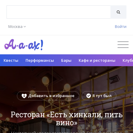
Москва
Войти
Квесты
Перформансы
Бары
Кафе и рестораны
Клуб
Добавить в избранное
Я тут был
Ресторан «Есть хинкали, пить
вино»
Настоящий уголок гостеприимной Грузии в центре