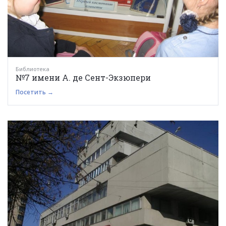
Библиотека
№7 имени А. де Сент-Экзюпери
Посетить →