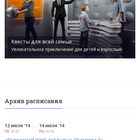
Квесты для всей семьи
Увлекательное приключение для детей и взрослых!
Архив расписания
12 июля '14
14 июля '14
—
Сб
20:00
Пн
00:00
«Французский Week-end в честь Праздника В»