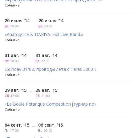
Событие
20 июля '14
20 июля '14
—
Вс
19:00
Вс
23:00
«Anatoly Ice & DARIYA. Full Live Band.»
Событие
31 авг. '14
31 авг. '14
—
Вс
18:00
Вс
22:00
«Sunday 31/08, проводы лета с Taras 3000 »
Событие
29 авг. '15
29 авг. '15
—
Сб
18:00
Сб
21:00
«La Boule Petanque Competition [турнир по»
Событие
04 сент. '15
06 сент. '15
—
Пт
17:00
Вс
00:00