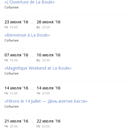
«L'Ouverture de La Boule»
Событие
23 июня '16
26 июня '16
—
Чт
19:00
Вс
23:59
«Bienvenue à La Boule»
Событие
07 июля '16
10 июля '16
—
Чт
16:00
Вс
23:59
«Magnifique Weekend at La Boule»
Событие
14 июля '16
14 июля '16
—
Чт
12:00
Чт
23:59
«Fêtons le 14 Juillet — День взятия Басти»
Событие
21 июля '16
22 июля '16
—
Чт
20:00
Пт
02:00