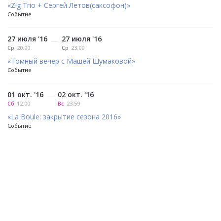
«Zig Trio + Сергей Летов(саксофон)»
Событие
27 июля '16
27 июля '16
—
Ср
20:00
Ср
23:00
«Томный вечер с Машей Шумаковой»
Событие
01 окт. '16
02 окт. '16
—
Сб
12:00
Вс
23:59
«La Boule: закрытие сезона 2016»
Событие