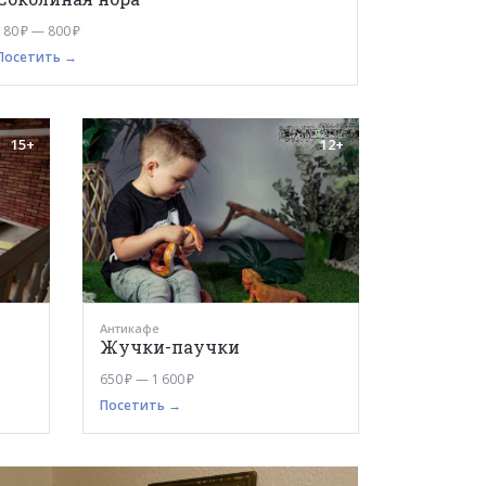
180 ₽ — 800 ₽
Посетить →
15+
12+
Антикафе
Жучки-паучки
650 ₽ — 1 600 ₽
Посетить →