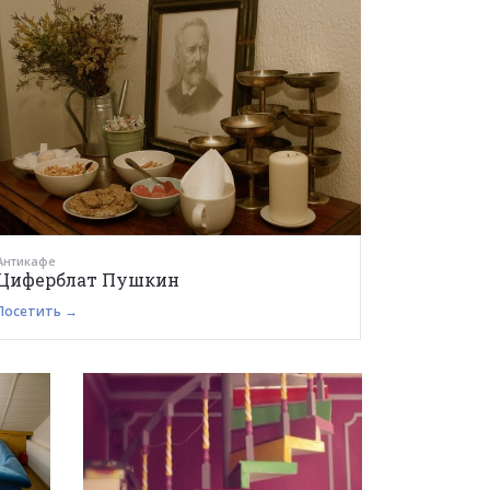
Антикафе
Циферблат Пушкин
Посетить →