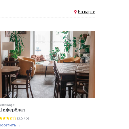
На карте
Антикафе
Циферблат
(3.5 / 5)
Посетить →