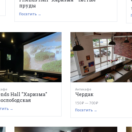
пруды
Посетить →
кафе
Антикафе
ends Hall "Харизма"
Чердак
ослободская
150 ₽ — 700 ₽
тить →
Посетить →