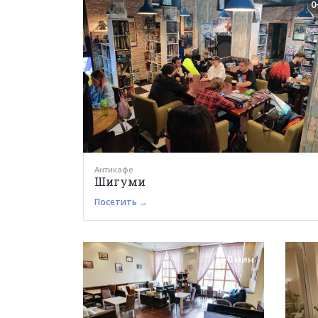
0
Антикафе
Шигуми
Посетить →
0 мин