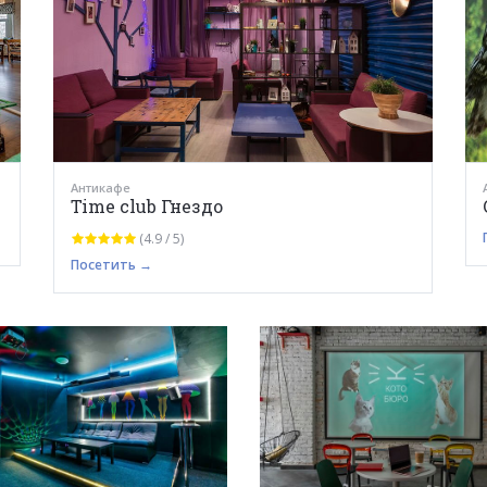
Антикафе
Time club Гнездо
(4.9 / 5)
Посетить →