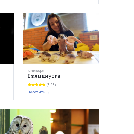
Антикафе
Ежеминутка
(5 / 5)
Посетить →