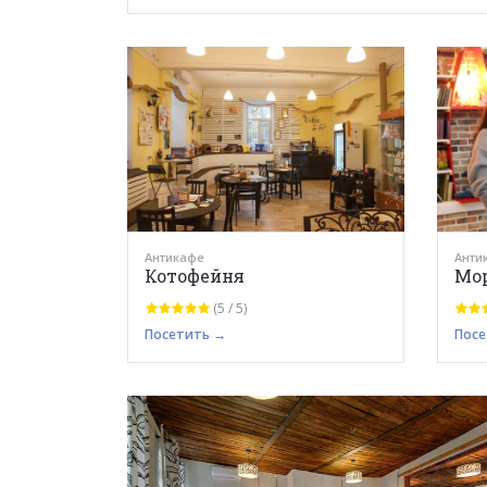
Антикафе
Анти
Котофейня
Мо
(5 / 5)
Посетить →
Посе