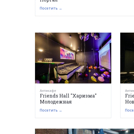
Посетить →
Антикафе
Анти
Friends Hall "Харизма"
Fri
Молодежная
Нов
Посетить →
Посе