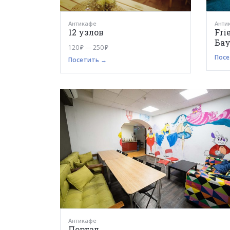
Антикафе
Анти
12 узлов
Fri
Ба
120 ₽ — 250 ₽
Посе
Посетить →
Антикафе
Портал