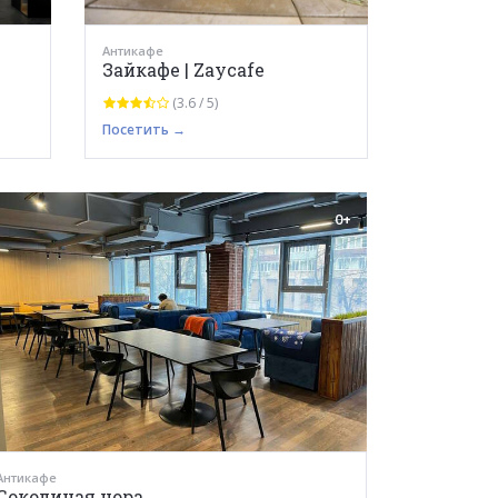
Антикафе
Зайкафе | Zaycafe
(3.6 / 5)
Посетить →
0+
Антикафе
Соколиная нора