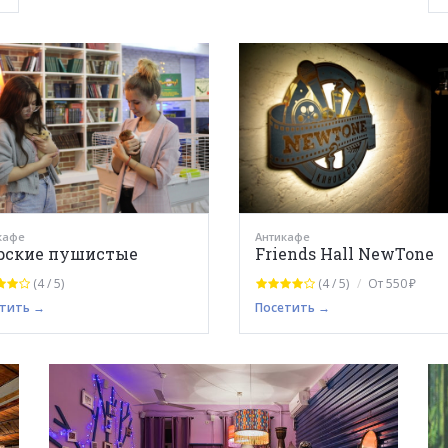
кафе
Антикафе
рские пушистые
Friends Hall NewTone
(4 / 5)
(4 / 5)
От 550 ₽
тить →
Посетить →