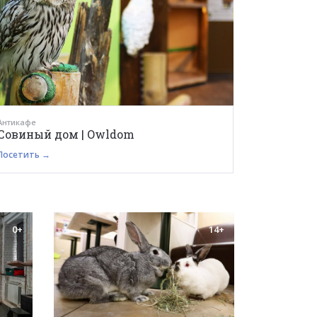
Антикафе
Совиный дом | Owldom
Посетить →
0+
14+