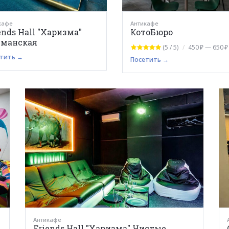
кафе
Антикафе
ends Hall "Харизма"
КотоБюро
уманская
(5 / 5)
450 ₽ — 650 ₽
тить →
Посетить →
Антикафе
Friends Hall "Харизма" Чистые