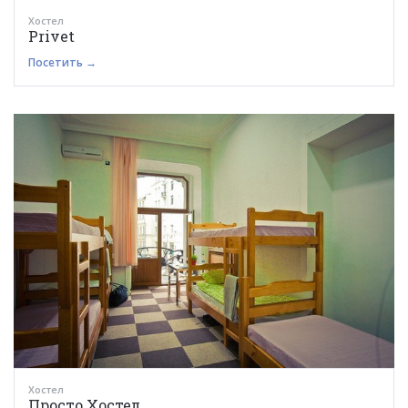
Хостел
Privet
Посетить →
Хостел
Просто Хостел