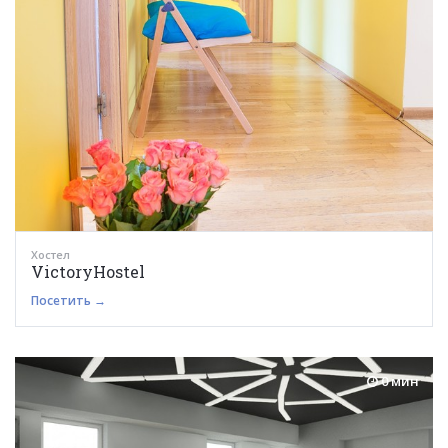
Хостел
VictoryHostel
Посетить →
0 мин