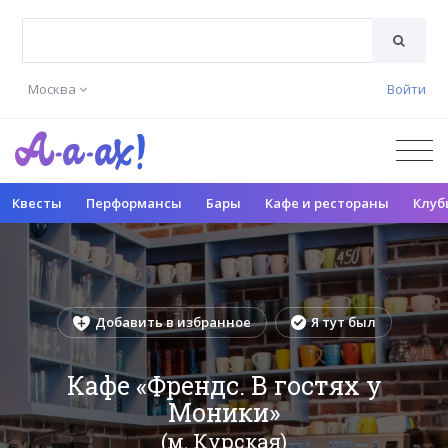
Москва
Войти
Квесты
Перформансы
Бары
Кафе и рестораны
Клуб
Добавить в избранное
Я тут был
Кафе «Френдс. В гостях у
Моники»
(м. Курская)