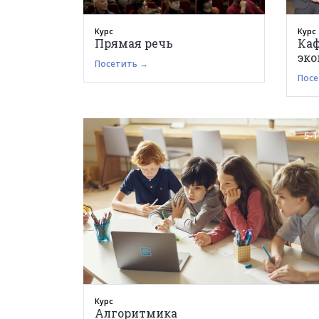
Курс
Курс
Прямая речь
Каф
эк
Посетить →
Посе
5-1
Курс
Алгоритмика