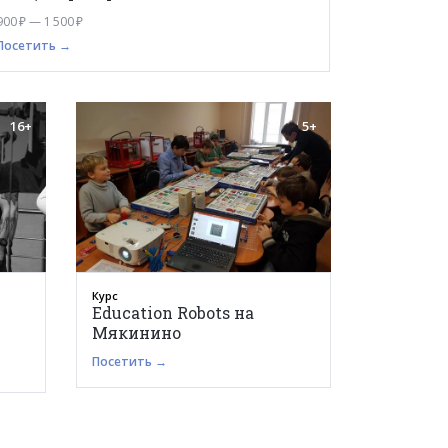
900 ₽ — 1 500 ₽
Посетить →
16+
5+
Курс
Education Robots на
Мякинино
Посетить →