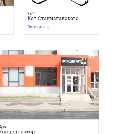
Курс
Кот Станиславского
Посетить →
18+
Курс
Концентратор