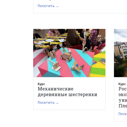
Посетить →
4+
Курс
Курс
Механические
Ро
деревянные шестеренки
эк
уни
Посетить →
Пле
Посе