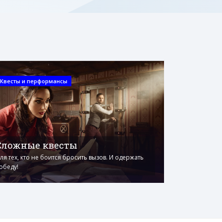
Квесты и перформансы
Сложные квесты
ля тех, кто не боится бросить вызов. И одержать
обеду!