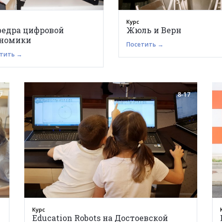
Курс
едра цифровой
Жюль и Верн
ономики
Посетить →
тить →
7
8-17
Курс
Education Robots на Достоевской