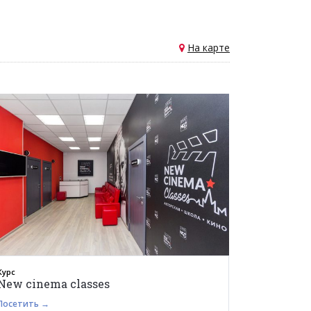
На карте
Курс
New cinema classes
Посетить →