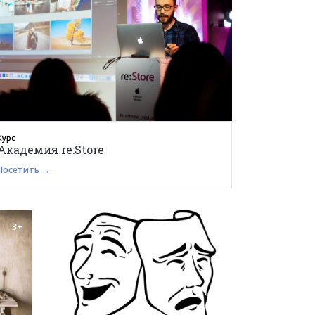
Курс
Академия re:Store
Посетить →
3+