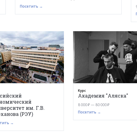
Посетить →
Курс
ссийский
Академия "Аляска"
ономический
8 000 ₽ — 80 000 ₽
верситет им. Г.В.
Посетить →
ханова (РЭУ)
тить →