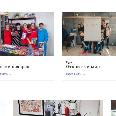
Курс
чший подарок
Открытый мир
тить →
Посетить →