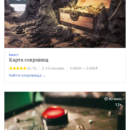
Квест
Карта сокровищ
(5 / 5)
2–10 человек
5 000 ₽ — 5 000 ₽
Найти сокровища →
60 мин
12+