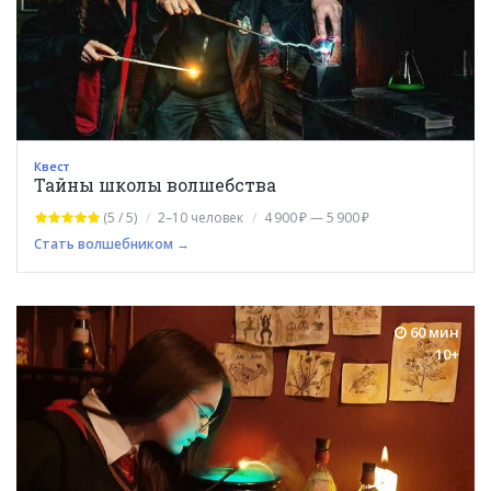
Квест
Тайны школы волшебства
(5 / 5)
2–10 человек
4 900 ₽ — 5 900 ₽
Стать волшебником →
60 мин
10+