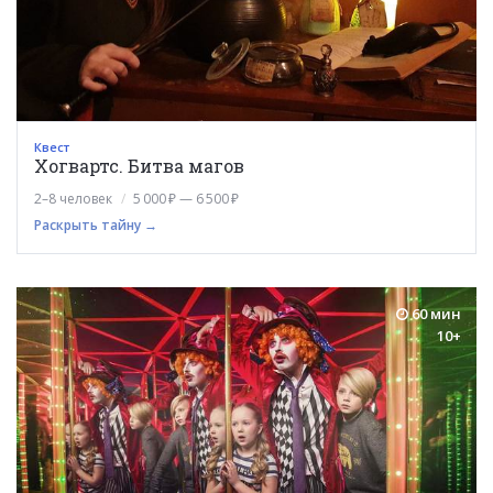
Квест
Хогвартс. Битва магов
2–8 человек
5 000 ₽ — 6 500 ₽
Раскрыть тайну →
60 мин
10+