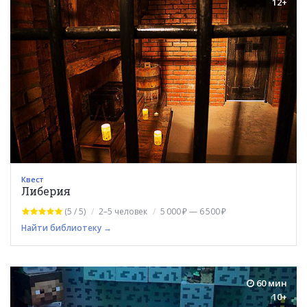
12+
Квест
Либерия
(5 / 5)
2–5 человек
5 000 ₽ — 6 500 ₽
Найти библиотеку →
60 мин
10+