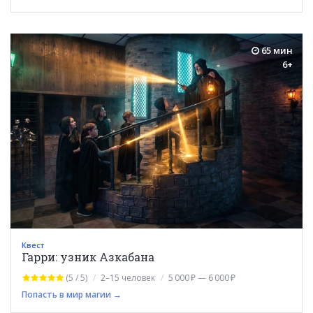
65 мин
6+
Квест
Гарри: узник Азкабана
(5 / 5)
2–15 человек
5 000 ₽ — 6 000 ₽
Попасть в мир магии →