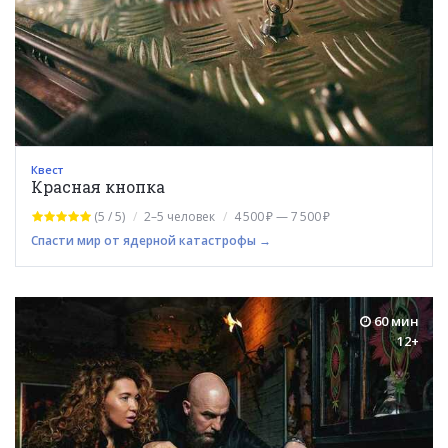
Квест
Красная кнопка
(5 / 5)
2–5 человек
4 500 ₽ — 7 500 ₽
Спасти мир от ядерной катастрофы →
60 мин
12+