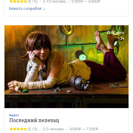
(5 / 5)
2–10 человек
5 000 ₽ — 6 000 ₽
Бежать с корабля →
60 мин
12+
Квест
Последний пепелац
(5 / 5)
2–5 человек
4 500 ₽ — 7 500 ₽