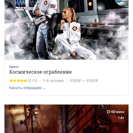
Квест
Космическое ограбление
(5 / 5)
1–6 человек
4 500 ₽ — 6 500 ₽
Начать операцию →
60 мин
14+