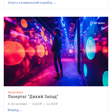
Угнать космический корабль →
60 мин
6+
Экшн-игра
Лазертаг "Дикий Запад"
6–40 человек
4 620 ₽ — 22 400 ₽
Вперед →