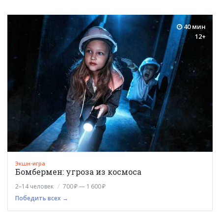
40 мин
12+
Экшн-игра
Бомбермен: угроза из космоса
2–14 человек
700 ₽ — 1 600 ₽
Победить всех →