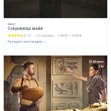
Квест
Сокровища майя
(5 / 5)
2–6 человек
5 000 ₽ — 6 000 ₽
Разгадать все загадки →
60 мин
14+