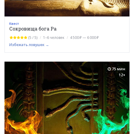
Квест
Сокровища бога Ра
(5 / 5)
1–6 человек
4 500 ₽ — 6 000 ₽
Избежать ловушек →
75 мин
12+