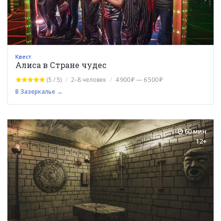
Квест
Алиса в Стране чудес
(5 / 5)
2–8 человек
4 900 ₽ — 6 500 ₽
В Зазеркалье →
60 мин
12+