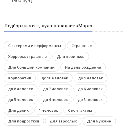
1500 руб.).
Подборки мест, куда попадает «Морг»
С актерами и перформансы
Страшные
Хорроры: страшные
Для новичков
Для большой компании
На день рождения
Корпоратив
до 10 человек
до 9 человек
до 8 человек
до 7 человек
до 6 человек
до 5 человек
до 4 человек
до 3 человек
Для двоих
1 человек
С контактом
Для подростков
Для взрослых
Для мужчин