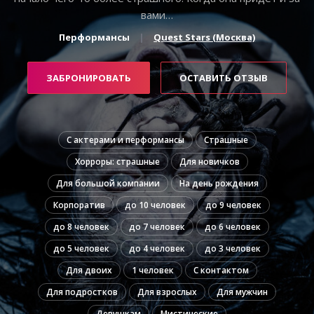
вами…
Перформансы
Quest Stars (Москва)
ЗАБРОНИРОВАТЬ
ОСТАВИТЬ ОТЗЫВ
С актерами и перформансы
Страшные
Хорроры: страшные
Для новичков
Для большой компании
На день рождения
Корпоратив
до 10 человек
до 9 человек
до 8 человек
до 7 человек
до 6 человек
до 5 человек
до 4 человек
до 3 человек
Для двоих
1 человек
С контактом
Для подростков
Для взрослых
Для мужчин
Девушкам
Мистические