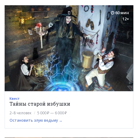
60 мин
12+
Квест
Тайны старой избушки
2–8 человек
5 000 ₽ — 6 000 ₽
Остановить злую ведьму →