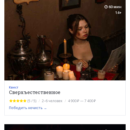
60 мин
14+
Квест
Сверхъестественное
(5 / 5)
2–6 человек
4 900 ₽ — 7 400 ₽
Победить нечисть →