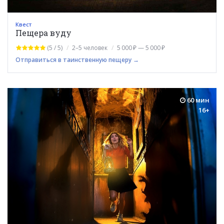
Квест
Пещера вуду
(5 / 5)
2–5 человек
5 000 ₽ — 5 000 ₽
Отправиться в таинственную пещеру →
60 мин
16+