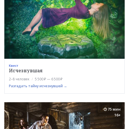
Квест
Исчезнувшая
2–8 человек
5 500 ₽ — 6 500 ₽
Разгадать тайну исчезнувшей →
75 мин
16+