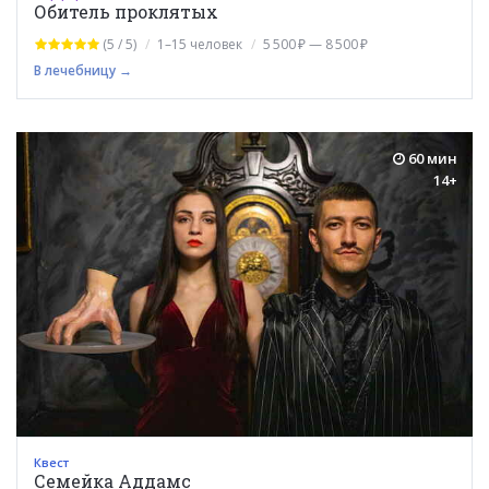
Обитель проклятых
(5 / 5)
1–15 человек
5 500 ₽ — 8 500 ₽
В лечебницу →
60 мин
14+
Квест
Семейка Аддамс