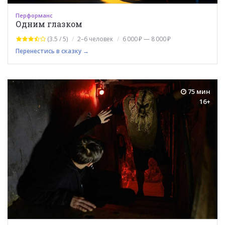
Перформанс
Одним глазком
(3.5 / 5)
2–6 человек
6 000 ₽ — 8 000 ₽
Перенестись в сказку →
75 мин
16+