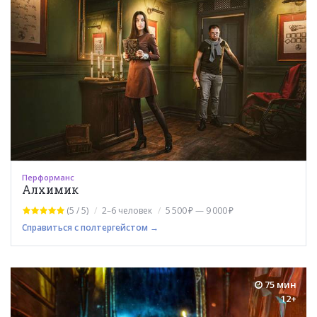
Перформанс
Алхимик
(5 / 5)
2–6 человек
5 500 ₽ — 9 000 ₽
Справиться с полтергейстом →
75 мин
12+