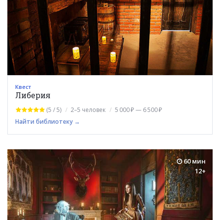
Квест
Либерия
(5 / 5)
2–5 человек
5 000 ₽ — 6 500 ₽
Найти библиотеку →
60 мин
12+