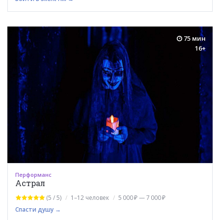
75 мин
16+
Перформанс
Астрал
(5 / 5)
1–12 человек
5 000 ₽ — 7 000 ₽
Спасти душу →