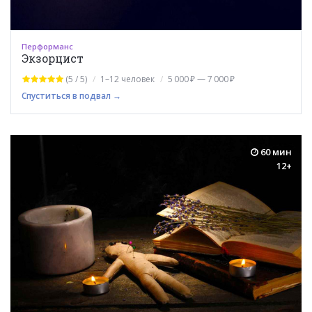
Перформанс
Экзорцист
(5 / 5)
1–12 человек
5 000 ₽ — 7 000 ₽
Спуститься в подвал →
60 мин
12+