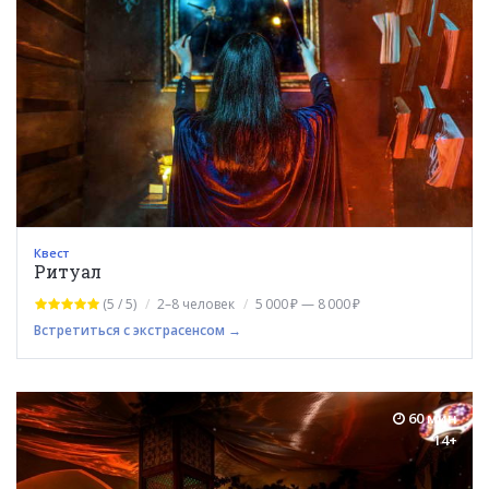
Квест
Ритуал
(5 / 5)
2–8 человек
5 000 ₽ — 8 000 ₽
Встретиться с экстрасенсом →
60 мин
14+