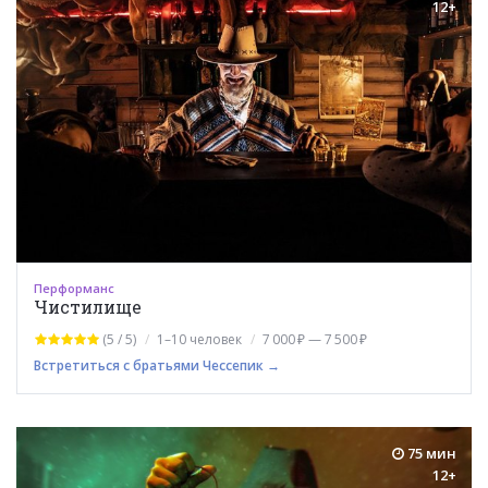
12+
Перформанс
Чистилище
(5 / 5)
1–10 человек
7 000 ₽ — 7 500 ₽
Встретиться с братьями Чессепик →
75 мин
12+