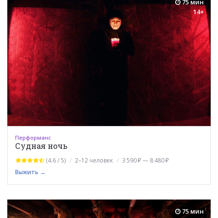
75 мин
14+
Перформанс
Судная ночь
(4.6 / 5)
2–12 человек
3 590 ₽ — 8 480 ₽
Выжить →
75 мин