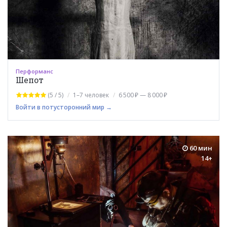
Перформанс
Шепот
(5 / 5)
1–7 человек
6 500 ₽ — 8 000 ₽
Войти в потусторонний мир →
60 мин
14+