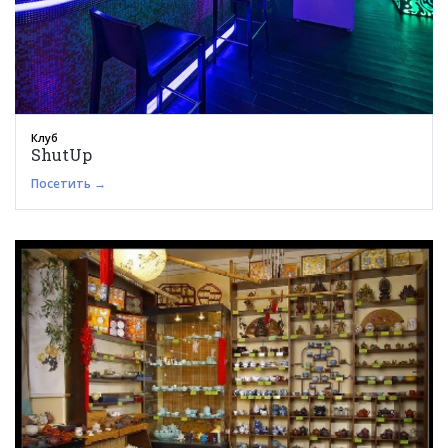
Клуб
ShutUp
Посетить →