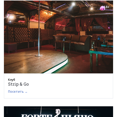
18+
Клуб
Strip & Go
Посетить →