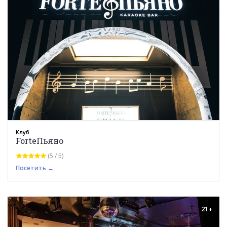
Клуб
ForteПьяно
(5 / 5)
Посетить →
21+