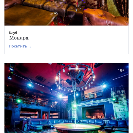
Клуб
Монарх
Посетить →
18+