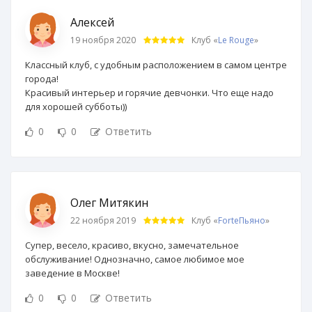
Алексей
19 ноября 2020
Клуб «
Le Rouge
»
Классный клуб, с удобным расположением в самом центре
города!
Красивый интерьер и горячие девчонки. Что еще надо
для хорошей субботы))
0
0
Ответить
Олег Митякин
22 ноября 2019
Клуб «
ForteПьяно
»
Супер, весело, красиво, вкусно, замечательное
обслуживание! Однозначно, самое любимое мое
заведение в Москве!
0
0
Ответить