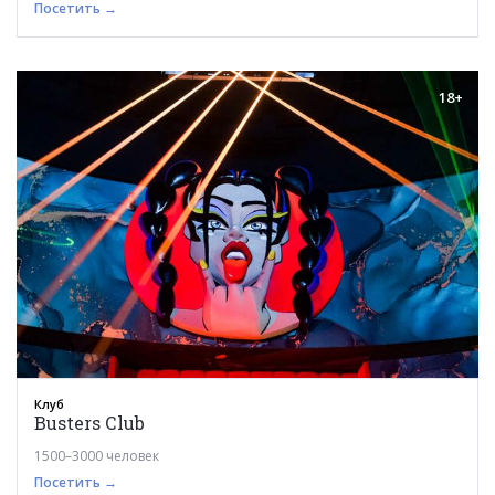
Посетить →
18+
Клуб
Busters Сlub
1500–3000 человек
Посетить →