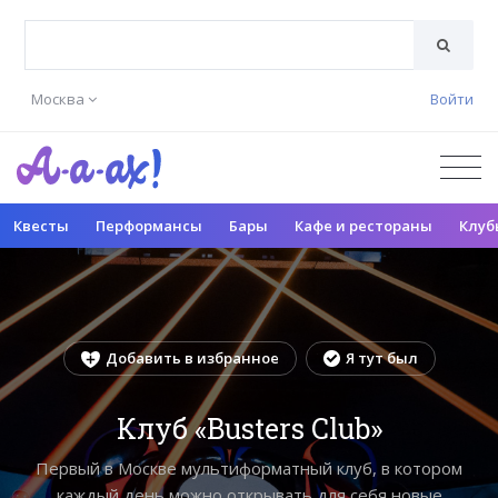
Москва
Войти
Квесты
Перформансы
Бары
Кафе и рестораны
Клуб
Добавить в избранное
Я тут был
Клуб «Busters Сlub»
Первый в Москве мультиформатный клуб, в котором
каждый день можно открывать для себя новые