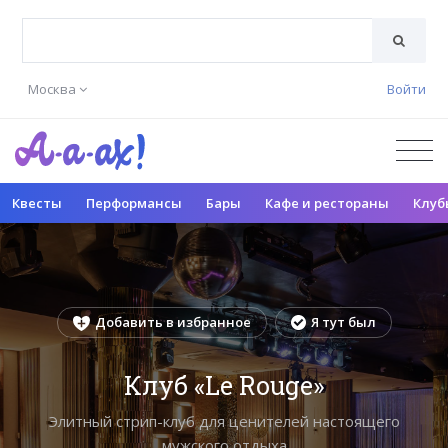
Москва
Войти
Квесты
Перформансы
Бары
Кафе и рестораны
Клуб
Добавить в избранное
Я тут был
Клуб «Le Rouge»
Элитный стрип-клуб для ценителей настоящего
мужского отдыха