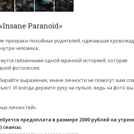
Insane Paranoid»
кие призраки покойных родителей, одичавшая кровожа
утри человека...
ажутся связанными одной мрачной историей, которая
дной фотосессии.
бирайте выражения, иначе личности не помогут вам спа
ъест. И всегда держите руку на пульсе, ведь на фото вы
ных личностей».
уется предоплата в размере 2000 рублей на утренн
0) сеансы.