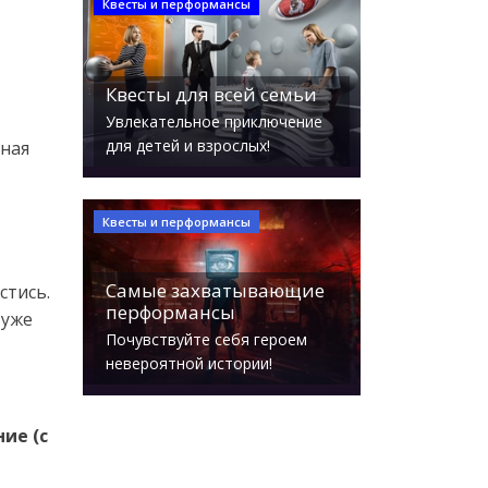
Квесты и перформансы
Квесты для всей семьи
Увлекательное приключение
для детей и взрослых!
дная
Квесты и перформансы
Самые захватывающие
стись.
перформансы
 уже
Почувствуйте себя героем
невероятной истории!
ие (с