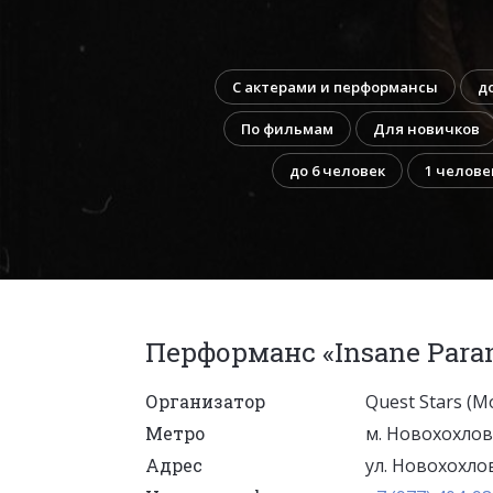
С актерами и перформансы
д
По фильмам
Для новичков
до 6 человек
1 челове
Перформанс «Insane Para
Организатор
Quest Stars (М
Метро
м. Новохохлов
Адрес
ул. Новохохловс