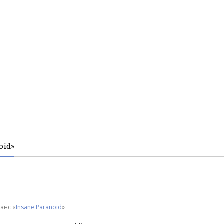
oid»
анс «
Insane Paranoid
»