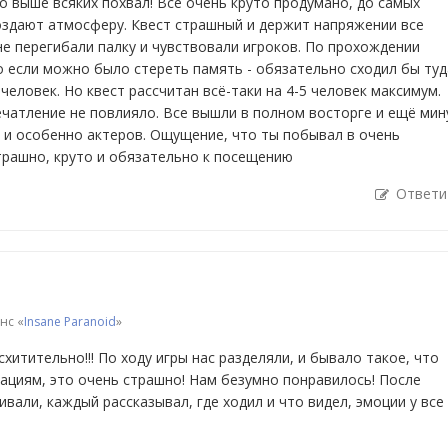
о выше всяких похвал! Все очень круто продумано, до самых
 создают атмосферу. Квест страшный и держит напряжении все
не перегибали палку и чувствовали игроков. По прохождении
о если можно было стереть память - обязательно сходил бы туд
человек. Но квест рассчитан всё-таки на 4-5 человек максимум.
чатление не повлияло. Все вышли в полном восторге и ещё мин
 и особенно актеров. Ощущение, что ты побывал в очень
трашно, круто и обязательно к посещению
Ответи
нс «
Insane Paranoid
»
хитительно!!! По ходу игры нас разделяли, и бывало такое, что
ациям, это очень страшно! Нам безумно понравилось! После
вали, каждый рассказывал, где ходил и что видел, эмоции у все