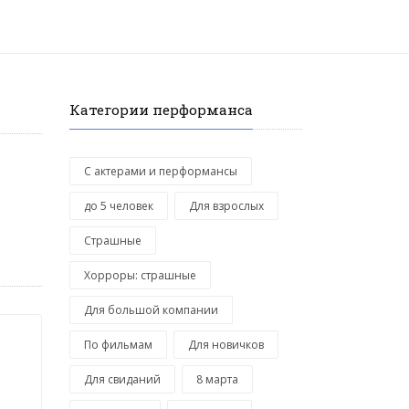
Категории перформанса
С актерами и перформансы
до 5 человек
Для взрослых
Страшные
Хорроры: страшные
Для большой компании
По фильмам
Для новичков
Для свиданий
8 марта