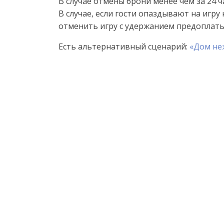
В случае отмены брони менее чем за 24 
В случае, если гости опаздывают на игру
отменить игру с удержанием предоплаты
Есть альтернативный сценарий:
«Дом не