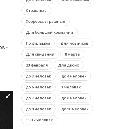
Страшные
Хорроры: страшные
Для большой компании
По фильмам
Для новичков
ов -
Для свиданий
8 марта
23 февраля
Для двоих
до 3 человек
до 4 человек
до 6 человек
1 человек
до 7 человек
до 8 человек
до 9 человек
до 10 человек
11-12 человек