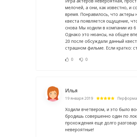
Игра актеров невероятная, прост
мелочей, а они, как известно, и
время. Понравилось, что актеры 
квеста появляется ощущение, чт
снова Мы ходили в компании из 6 
Однако это нюансы, на общее впе
20 после обсуждали данный квест
страшном фильме. Если кратко: с
0
0
Илья
19 января 2019
Перформа
Ходили вчетвером, и это было вос
бродишь совершенно один по лок
прохождения еще долго разговари
невероятные!