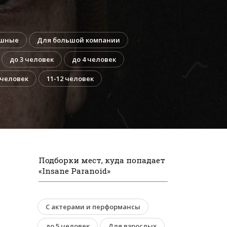
ашные
Для большой компании
до 3 человек
до 4 человек
 человек
11-12 человек
Подборки мест, куда попадает
«Insane Paranoid»
С актерами и перформансы
до 5 человек
Для взрослых