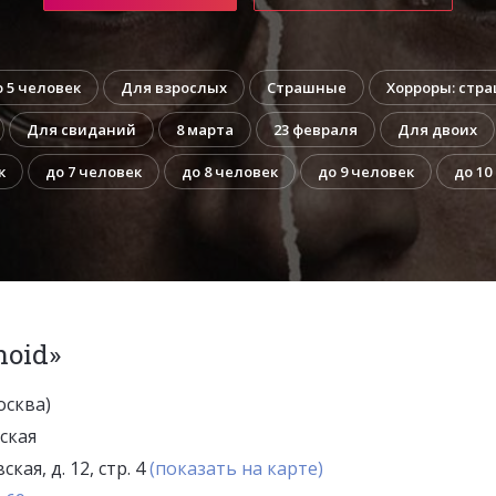
о 5 человек
Для взрослых
Страшные
Хорроры: стр
Для свиданий
8 марта
23 февраля
Для двоих
к
до 7 человек
до 8 человек
до 9 человек
до 10
noid»
осква)
ская
кая, д. 12, стр. 4
(показать на карте)