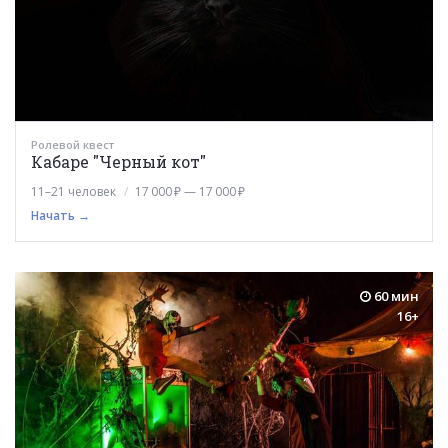
Ролевой квест
Кабаре "Черный кот"
11–21 человек
17 000 ₽ — 17 000 ₽
Начать →
60 мин
16+