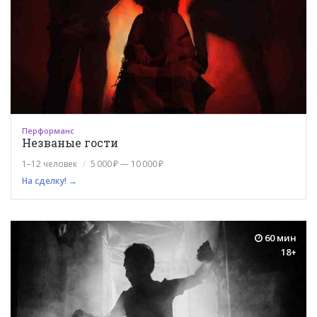
Перформанс
Незваные гости
1–12 человек
5 000 ₽ — 10 000 ₽
На сделку! →
60 мин
18+