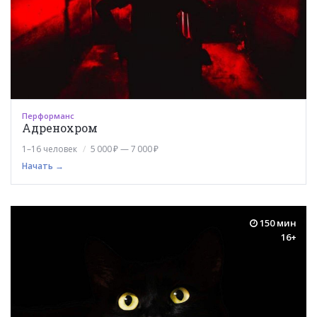
Перформанс
Адренохром
1–16 человек
5 000 ₽ — 7 000 ₽
Начать →
150 мин
16+