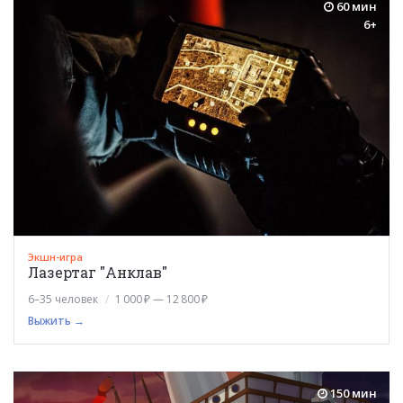
60 мин
6+
Экшн-игра
Лазертаг "Анклав"
6–35 человек
1 000 ₽ — 12 800 ₽
Выжить →
150 мин