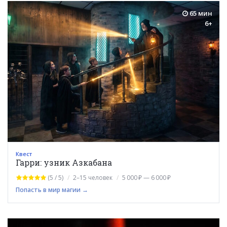
65 мин
6+
Квест
Гарри: узник Азкабана
(5 / 5)
2–15 человек
5 000 ₽ — 6 000 ₽
Попасть в мир магии →