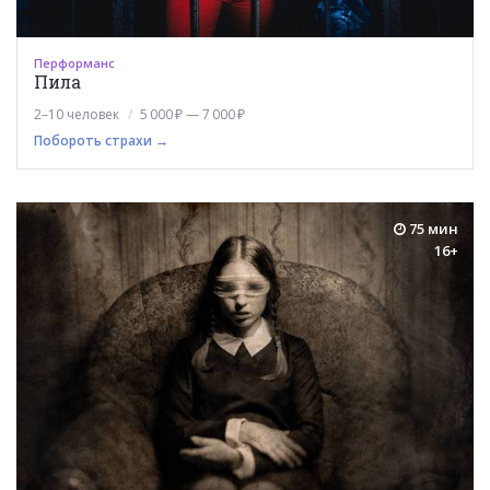
Перформанс
Пила
2–10 человек
5 000 ₽ — 7 000 ₽
Побороть страхи →
75 мин
16+