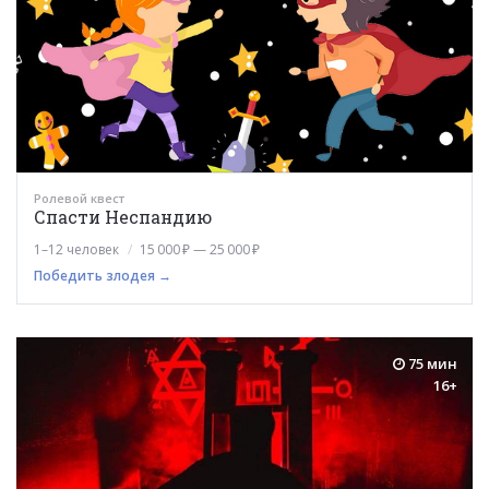
Ролевой квест
Спасти Неспандию
1–12 человек
15 000 ₽ — 25 000 ₽
Победить злодея →
75 мин
16+