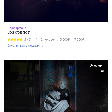
Перформанс
Экзорцист
(5 / 5)
1–12 человек
5 000 ₽ — 7 000 ₽
Спуститься в подвал →
60 мин
16+