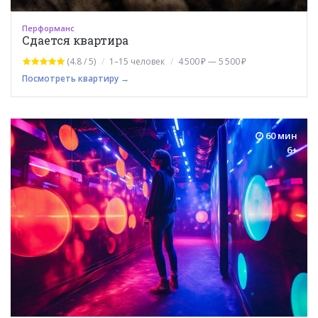
Перформанс
Сдается квартира
(4.8 / 5)
1–15 человек
4 500 ₽ — 5 500 ₽
Посмотреть квартиру →
60 мин
6+