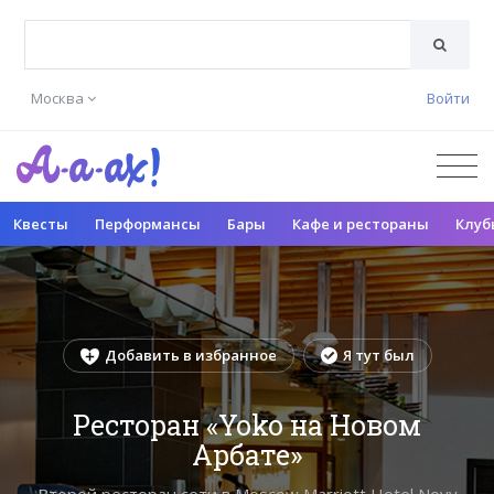
Москва
Войти
Квесты
Перформансы
Бары
Кафе и рестораны
Клуб
Добавить в избранное
Я тут был
Ресторан «Yoko на Новом
Арбате»
Второй ресторан сети в Moscow Marriott Hotel Novy