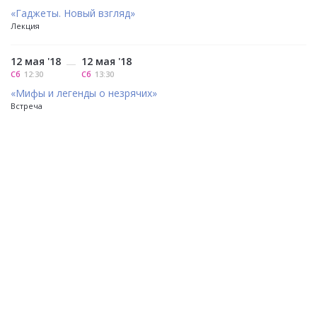
«Гаджеты. Новый взгляд»
Лекция
12 мая '18
12 мая '18
—
Сб
12:30
Сб
13:30
«Мифы и легенды о незрячих»
Встреча