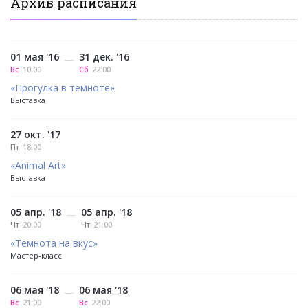
Архив расписания
01 мая '16
31 дек. '16
—
Вс
10:00
Сб
22:00
«Прогулка в темноте»
Выставка
27 окт. '17
Пт
18:00
«Animal Art»
Выставка
05 апр. '18
05 апр. '18
—
Чт
20:00
Чт
21:00
«Темнота на вкус»
Мастер-класс
06 мая '18
06 мая '18
—
Вс
21:00
Вс
22:00