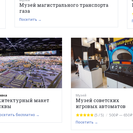
Музей магистрального транспорта
газа
Посетить →
авка
Музей
хитектурный макет
Музей советских
сквы
игровых автоматов
осетить бесплатно →
(5 / 5)
500 ₽ — 650 ₽
Посетить →