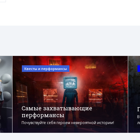
Квесты и перформансы
Самые захватывающие
перформансы
В
Почувствуйте себя героем невероятной истории!
л