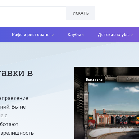
ИСКАТЬ
Кафе и рестораны
Клубы
Детские клубы
авки в
Выставка
аправление
ний. Вы не
е с
работают
и зрелищность