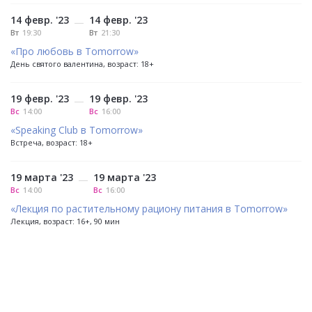
14 февр. '23
14 февр. '23
—
Вт
19:30
Вт
21:30
«Про любовь в Tomorrow»
День святого валентина, возраст: 18+
19 февр. '23
19 февр. '23
—
Вс
14:00
Вс
16:00
«Speaking Club в Tomorrow»
Встреча, возраст: 18+
19 марта '23
19 марта '23
—
Вс
14:00
Вс
16:00
«Лекция по растительному рациону питания в Tomorrow»
Лекция, возраст: 16+, 90 мин