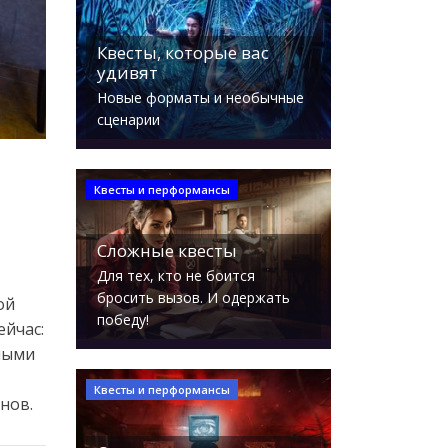
Квесты, которые вас
удивят
Новые форматы и необычные
сценарии
Квесты и перформансы
Сложные квесты
Для тех, кто не боится
бросить вызов. И одержать
ой
победу!
ейчас:
сными
Квесты и перформансы
нов.