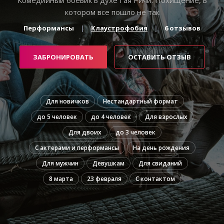
котором все пошло не так
Перформансы
Клаустрофобия
6 отзывов
ЗАБРОНИРОВАТЬ
ОСТАВИТЬ ОТЗЫВ
Для новичков
Нестандартный формат
до 5 человек
до 4 человек
Для взрослых
Для двоих
до 3 человек
С актерами и перформансы
На день рождения
Для мужчин
Девушкам
Для свиданий
8 марта
23 февраля
С контактом