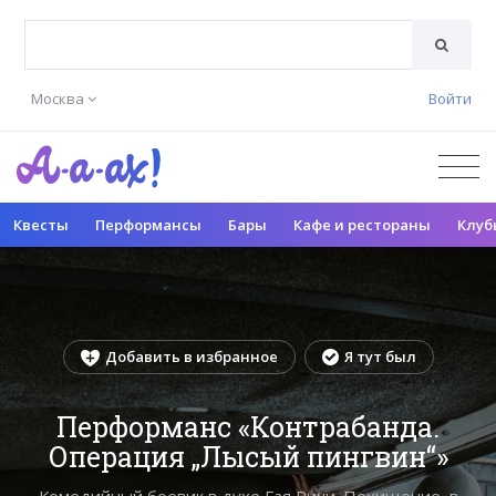
Москва
Войти
Квесты
Перформансы
Бары
Кафе и рестораны
Клуб
Добавить в избранное
Я тут был
Перформанс «Контрабанда.
Операция „Лысый пингвин“»
Комедийный боевик в духе Гая Ричи. Похищение, в