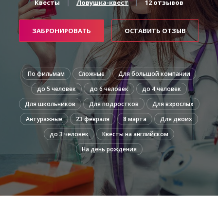
Квесты
Ловушка-квест
12 отзывов
ЗАБРОНИРОВАТЬ
ОСТАВИТЬ ОТЗЫВ
По фильмам
Сложные
Для большой компании
до 5 человек
до 6 человек
до 4 человек
Для школьников
Для подростков
Для взрослых
Антуражные
23 февраля
8 марта
Для двоих
до 3 человек
Квесты на английском
На день рождения