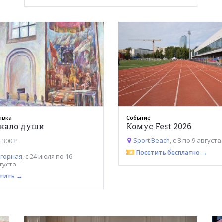
авка
Событие
кало души
Комус Fest 2026
Sport Beach
, с 8 по 9 августа
 300 ₽
Посетить бесплатно →
горная
, с 24 июля по 16
густа
тить →