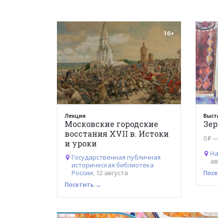
16+
Лекция
Выст
Московские городские
Зер
восстания XVII в. Истоки
0 ₽ —
и уроки
На
Государственная публичная
ав
историческая библиотека
России
, 12 августа
Посе
Посетить →