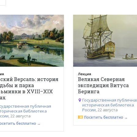
16+
ия
Лекция
ский Версаль: история
Великая Северная
дьбы и парка
экспедиция Витуса
ьминки в XVIII–XIX
Беринга
ах
Государственная публична
историческая библиотека
сударственная публичная
России
, 22 августа
торическая библиотека
ссии
, 22 августа
Посетить бесплатно →
осетить бесплатно →