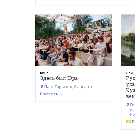
18+
Кино
Лекц
Здесь был Юра
Рус
уса
Парк Горького
, 8 августа
Куз
Посетить →
век
Го
ис
Ро
П