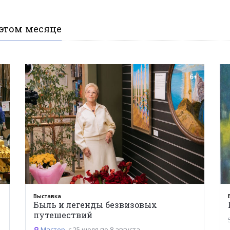
этом месяце
6+
Выставка
Быль и легенды безвизовых
путешествий
Мастер
, с 25 июля по 8 августа