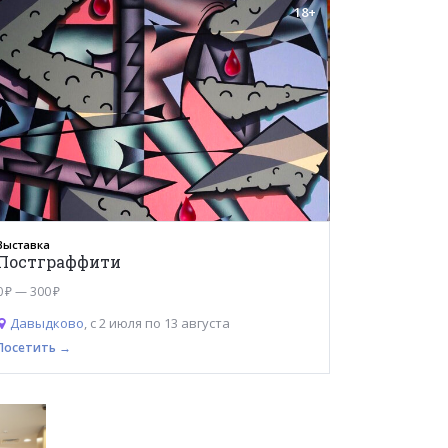
18+
Выставка
Постграффити
0 ₽ — 300 ₽
Давыдково
, с 2 июля по 13 августа
Посетить →