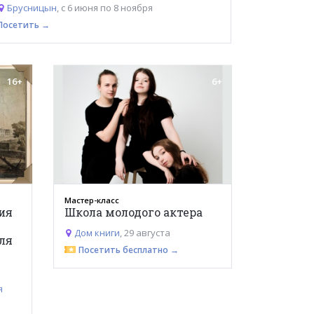
Брусницын
, с 6 июня по 8 ноября
Посетить →
16+
6+
Мастер-класс
ния
Школа молодого актера
Дом книги
, 29 августа
ля
Посетить бесплатно →
я