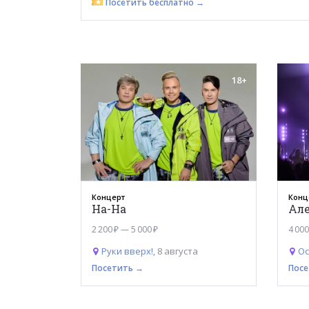
Посетить бесплатно →
18+
Концерт
Конц
На-На
Ал
2 200 ₽ — 5 000 ₽
4 000
Руки вверх!
, 8 августа
Ос
Посетить →
Посе