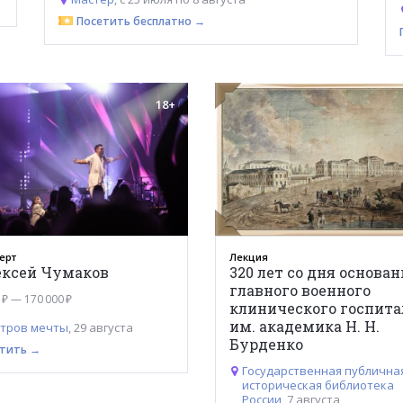
Посетить бесплатно →
18+
ерт
Лекция
ексей Чумаков
320 лет со дня основа
главного военного
 ₽ — 170 000 ₽
клинического госпита
им. академика Н. Н.
тров мечты
, 29 августа
Бурденко
тить →
Государственная публична
историческая библиотека
России
, 7 августа