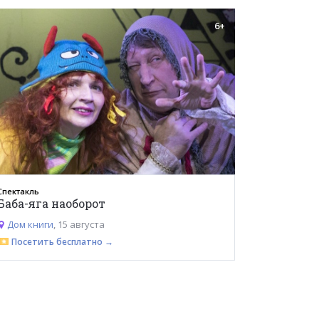
6+
Спектакль
Баба-яга наоборот
Дом книги
, 15 августа
Посетить бесплатно →