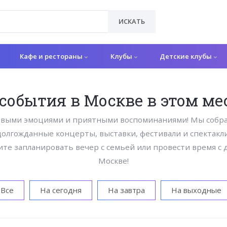
ИСКАТЬ
Кафе и рестораны
Клубы
Детские клубы
 события в Москве в этом ме
овыми эмоциями и приятными воспоминаниями! Мы собра
долгожданные концерты, выставки, фестивали и спектакли
ите запланировать вечер с семьей или провести время с
Москве!
Все
На сегодня
На завтра
На выходные