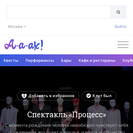
Москва
Войти
Квесты
Перформансы
Бары
Кафе и рестораны
Клуб
Добавить в избранное
Я тут был
Спектакль «Процесс»
С момента рождения человек неизбежно чувствует себя
осужденным: его судят и друзья, и враги, и общество