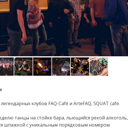
»
легендарных клубов FAQ-Café и ArteFAQ, SQUAT cafe.
неделю танцы на стойке бара, льющийся рекой алкоголь,
ся шпажкой с уникальным порядковым номером.