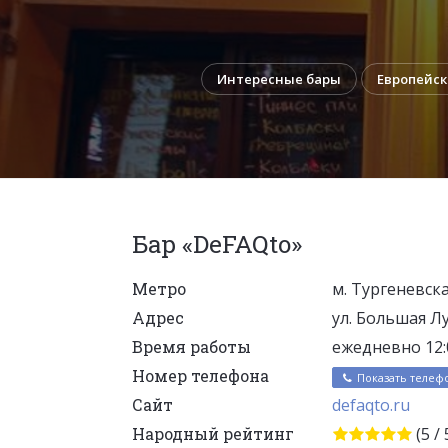
Интересные бары
Европейск
Бар «DeFAQto»
Метро
м. Тургеневск
Адрес
ул. Большая Лу
Время работы
ежедневно 12:0
Номер телефона
Показать телеф
Сайт
defaqto.ru
Народный рейтинг
(5 / 