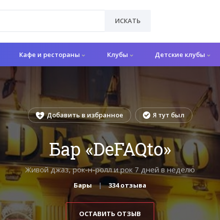
ИСКАТЬ
Кафе и рестораны
Клубы
Детские клубы
Добавить в избранное
Я тут был
Бар «DeFAQto»
Живой джаз, рок-н-ролл и рок 7 дней в неделю
Бары
334 отзыва
ОСТАВИТЬ ОТЗЫВ