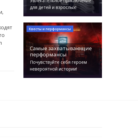
Увлекательное приключение
для детей и взрослых!
и,
ходят
Квесты и перформансы
то
m
Самые захватывающие
перформансы
Почувствуйте себя героем
невероятной истории!