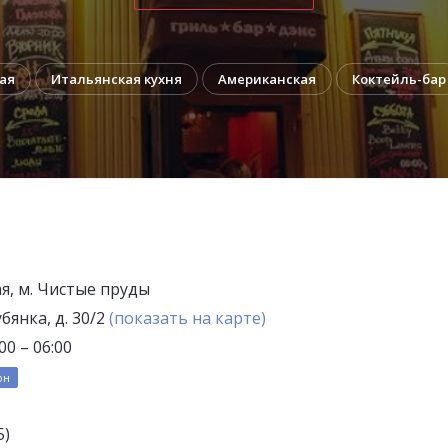
ая
Итальянская кухня
Американская
Коктейль-бар
ая, м. Чистые пруды
бянка, д. 30/2
(показать на карте)
0 – 06:00
он
5)