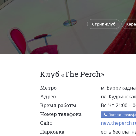
Стрип-клуб
Кара
Клуб «The Perch»
Метро
м. Баррикадна
Адрес
пл. Кудринская,
Время работы
Вс-Чт 21:00 – 06
Номер телефона
Показать телеф
Сайт
new.theperch.r
Парковка
есть бесплатн