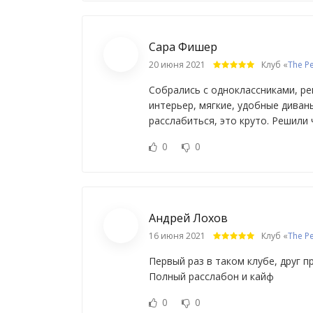
Сара Фишер
20 июня 2021
Клуб «
The P
Собрались с одноклассниками, ре
интерьер, мягкие, удобные диван
расслабиться, это круто. Решили 
0
0
Андрей Лохов
16 июня 2021
Клуб «
The P
Первый раз в таком клубе, друг п
Полный расслабон и кайф
0
0