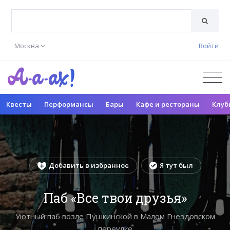
Москва
Войти
Квесты
Перформансы
Бары
Кафе и рестораны
Клуб
Добавить в избранное
Я тут был
Паб «Все твои друзья»
Уютный паб возле Пушкинской в Малом Гнездовском
переулке