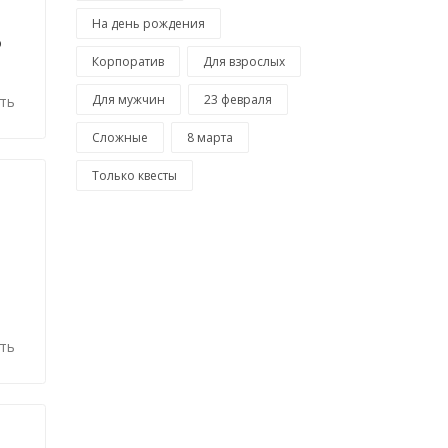
На день рождения
о
Корпоратив
Для взрослых
Для мужчин
23 февраля
ть
Сложные
8 марта
Только квесты
ть