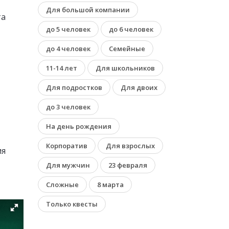
Для большой компании
та
до 5 человек
до 6 человек
до 4 человек
Семейные
11-14 лет
Для школьников
Для подростков
Для двоих
до 3 человек
На день рождения
Корпоратив
Для взрослых
ия
Для мужчин
23 февраля
Сложные
8 марта
Только квесты