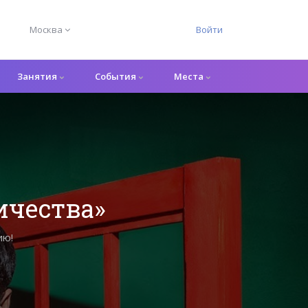
Москва
Войти
Занятия
События
Места
ичества»
ию!