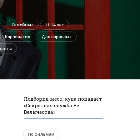
к
Семейные
11-14 лет
Корпоратив
Для взрослых
весты
Подборки мест, куда попадает
«Секретная служба Ее
Величества»
По фильмам