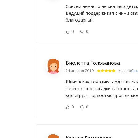
Совсем немного не хватило детям
Ведущий поддерживал с ними связ
благодарны!
0
0
Виолетта Голованова
24 января 2019
Квест «
Сек
Шпионская тематика - одна из са
качественно: загадки сложные, а
всю игру, с гордостью прошли кве
0
0