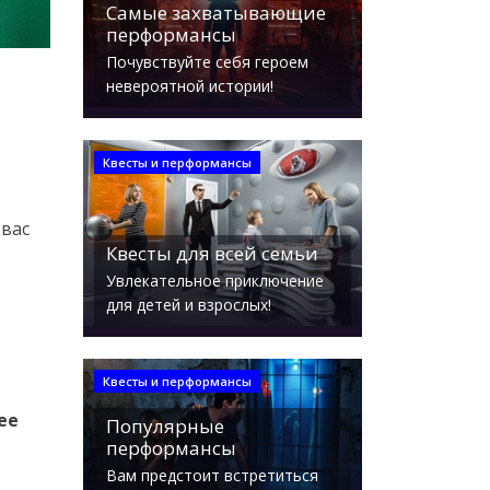
Самые захватывающие
перформансы
Почувствуйте себя героем
невероятной истории!
Квесты и перформансы
 вас
Квесты для всей семьи
Увлекательное приключение
для детей и взрослых!
Квесты и перформансы
ее
Популярные
перформансы
Вам предстоит встретиться