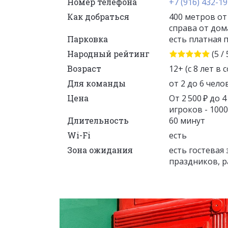
Номер телефона
+7 (916) 432-19
Как добраться
400 метров от
справа от дом
Парковка
есть платная 
Народный рейтинг
(5 / 
Возраст
12+ (c 8 лет 
Для команды
от 2 до 6 чело
Цена
От 2 500 ₽ до 
игроков - 1000 
Длительность
60 минут
Wi-Fi
есть
Зона ожидания
есть гостевая 
праздников, р