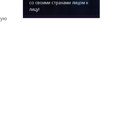
со своими страхами лицом к
лицу!
щую