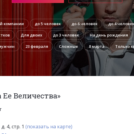
й компании
до 5 человек
до 6 человек
до 4 челове
стков
Для двоих
до 3 человек
На день рождения
мужчин
23 февраля
Сложные
8 марта
Только к
 Ее Величества»
т
д. 4, стр. 1
(показать на карте)