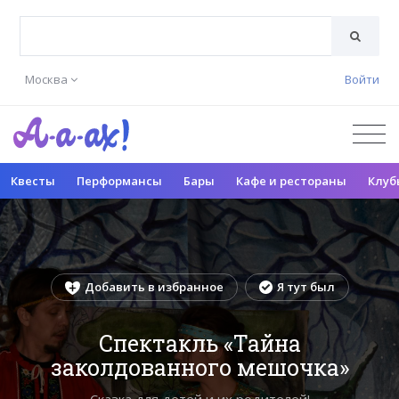
Москва
Войти
Квесты
Перформансы
Бары
Кафе и рестораны
Клуб
Добавить в избранное
Я тут был
Спектакль «Тайна
заколдованного мешочка»
Сказка для детей и их родителей!