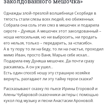
заколдованного мешочка»
Однажды злой-презлой волшебнице Скорбиде в
тягость стали слезы всех людей, ею обиженных.
Собрала она соль этих слез в мешочек и подарила
сироте – Дуняше. А мешочек этот заколдованный –
ноша непосильная, но ни выбросить, ни продать
его нельзя, только – передарить, за «спасибо».
А в ту пору то ли на беду, то ли на счастье, проходил
мимо Иван, просто Ваня, Марью себе искал…
Подарила ему Дуняша мешочек. Да почти сразу
раскаялась. А он уж ушел…
Есть один способ ношу эту страшную хозяйке
вернуть, разгадают ли эту тайну герои сказки?
Рассказывают сказку по пьесе Ирины Егоровой и
Алены Чубаровой сказочники-актеры с помощью
кукол под музыку и песни Анастасии Ароновой.