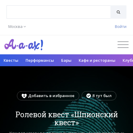
Москва
Войти
Квесты
Перформансы
Бары
Кафе и рестораны
Клуб
Добавить в избранное
Я тут был
Ролевой квест «Шпионский
квест»
Каждая команда должна выполнить 4 невыполнимых