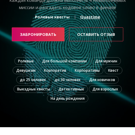
миссии и разгадать кодовое слово в финале
Ролевые квесты
Questime
ЗАБРОНИРОВАТЬ
ОСТАВИТЬ ОТЗЫВ
Ролевые
Для большой компании
Для мужчин
Девушкам
Корпоратив
Корпоративы
Квест
до 25 человек
до 30 человек
Для новичков
Выездные квесты
Детективные
Для взрослых
На день рождения