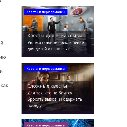
ь
Квесты и перформансы
Квесты для всей семьи
Увлекательное приключение
ей
для детей и взрослых!
цию
Квесты и перформансы
и.
 как
Сложные квесты
Для тех, кто не боится
бросить вызов. И одержать
победу!
Квесты и перформансы