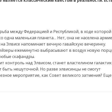
 является классическим квестом в реальности. Ест
орьба между Федерацией и Республикой, в ходе которой
о одна маленькая планета… Нет, она не населена арми
 на Элвисе напоминает вечную гавайскую вечеринку.
гейзеры ежеминутно выбрасывают в воздух новую пор
любые скафандры.
чит контроль над Элвисом, станет властелином галактик
т быть нешуточной. Но разве элвисинцы не смогут
езное мероприятие, как Совет великого затмения? Еще