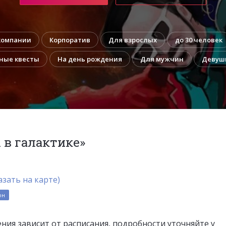
компании
Корпоратив
Для взрослых
до 30 человек
ные квесты
На день рождения
Для мужчин
Девуш
 в галактике»
азать на карте)
он
ния зависит от расписания, подробности уточняйте у