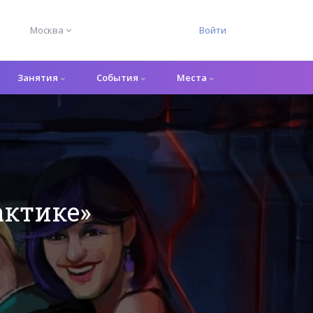
Москва
Войти
Занятия
События
Места
актике»