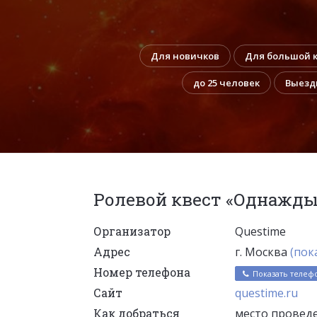
Для новичков
Для большой 
до 25 человек
Выезд
Ролевой квест «Однажды
Организатор
Questime
Адрес
г. Москва
(пок
Номер телефона
Показать телеф
Сайт
questime.ru
Как добраться
место проведе