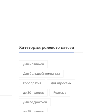
Категории ролевого квеста
Для новичков
Для большой компании
Корпоратив
Для взрослых
до 30 человек
Ролевые
Для подростков
до 25 человек