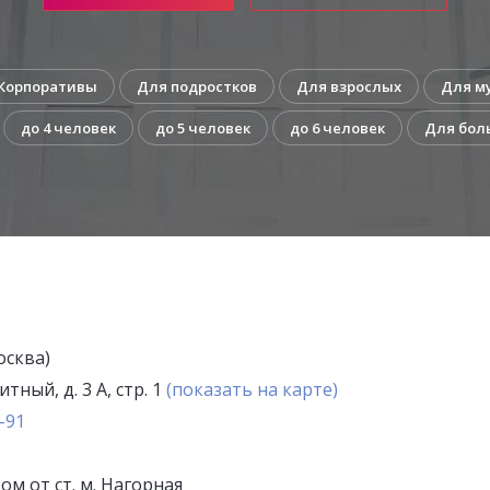
Корпоративы
Для подростков
Для взрослых
Для м
до 4 человек
до 5 человек
до 6 человек
Для бол
осква)
тный, д. 3 А, стр. 1
(показать на карте)
-91
ом от ст. м. Нагорная