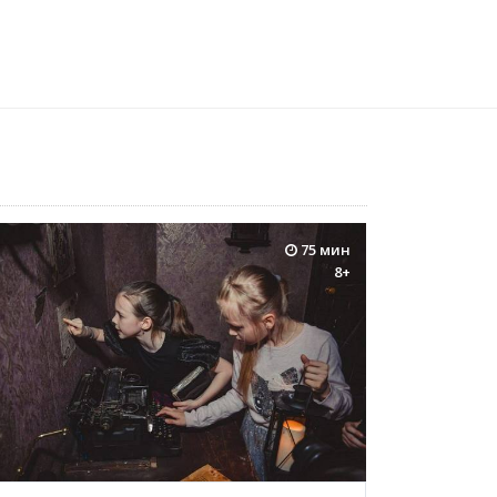
75 мин
8+