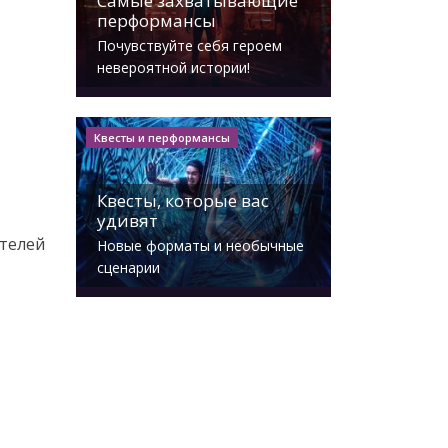
Самые захватывающие
перформансы
Почувствуйте себя героем
невероятной истории!
Квесты и перформансы
Квесты, которые вас
удивят
ателей
Новые форматы и необычные
сценарии