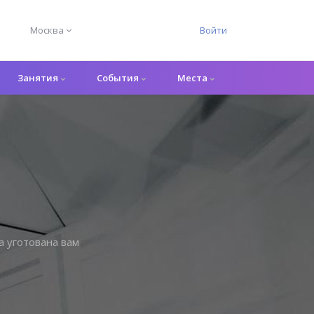
Москва
Войти
Занятия
События
Места
а уготована вам