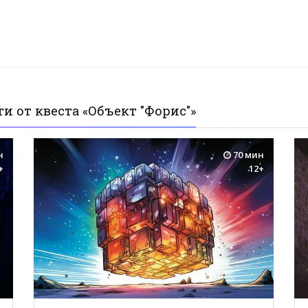
и от квеста «Объект "Форис"»
н
70 мин
+
12+