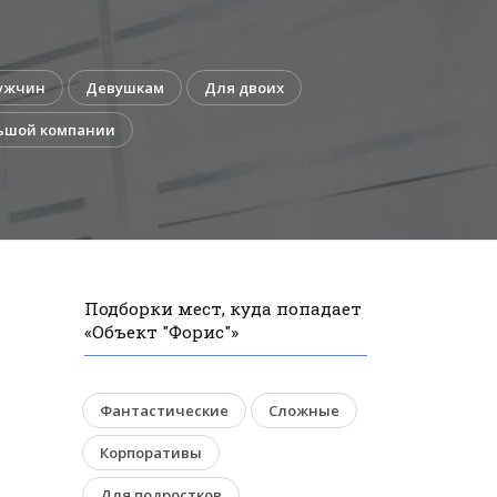
ужчин
Девушкам
Для двоих
ьшой компании
Подборки мест, куда попадает
«Объект "Форис"»
Фантастические
Сложные
Корпоративы
Для подростков