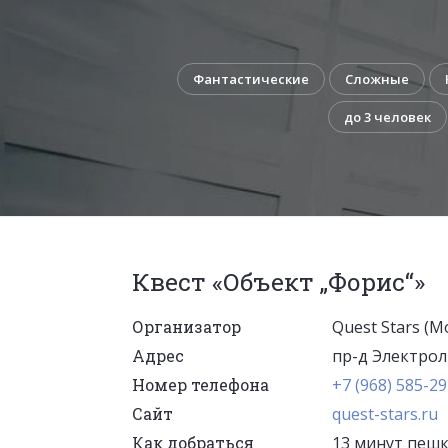
Фантастические
Сложные
до 3 человек
Квест «Объект „Форис“»
Организатор
Quest Stars (М
Адрес
пр-д Электроли
Номер телефона
+7 (968) 585-29
Сайт
quest-stars.ru
Как добраться
13 минут пешк