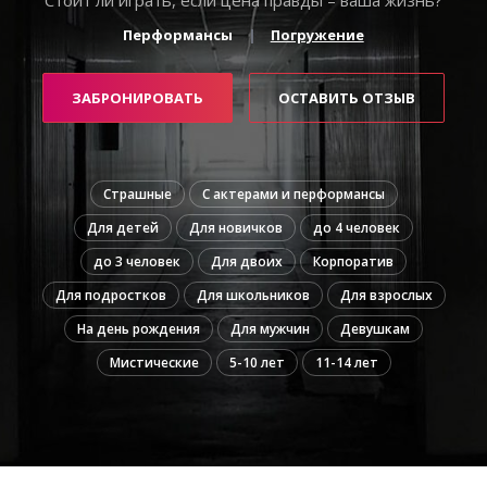
Перформансы
Погружение
ЗАБРОНИРОВАТЬ
ОСТАВИТЬ ОТЗЫВ
Страшные
С актерами и перформансы
Для детей
Для новичков
до 4 человек
до 3 человек
Для двоих
Корпоратив
Для подростков
Для школьников
Для взрослых
На день рождения
Для мужчин
Девушкам
Мистические
5-10 лет
11-14 лет