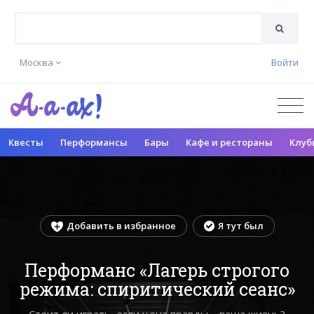
Москва
Войти
Квесты
Перформансы
Бары
Кафе и рестораны
Клуб
Добавить в избранное
Я тут был
Перформанс «Лагерь строгого
режима: спиритический сеанс»
Стоит ли играть, если цена правды – ваша жизнь?