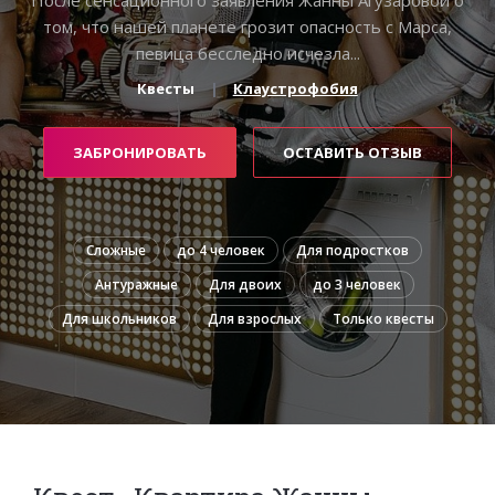
том, что нашей планете грозит опасность с Марса,
певица бесследно исчезла...
Квесты
Клаустрофобия
ЗАБРОНИРОВАТЬ
ОСТАВИТЬ ОТЗЫВ
Сложные
до 4 человек
Для подростков
Антуражные
Для двоих
до 3 человек
Для школьников
Для взрослых
Только квесты