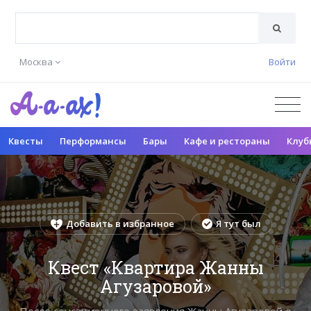
Москва
Войти
Квесты
Перформансы
Бары
Кафе и рестораны
Клуб
Добавить в избранное
Я тут был
Квест «Квартира Жанны
Агузаровой»
После сенсационного заявления Жанны Агузаровой о