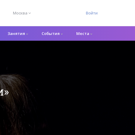
Москва
Войти
Занятия
События
Места
и»