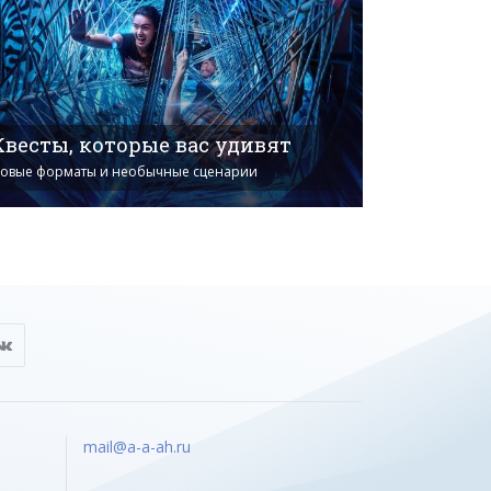
Квесты, которые вас удивят
овые форматы и необычные сценарии
mail@a-a-ah.ru