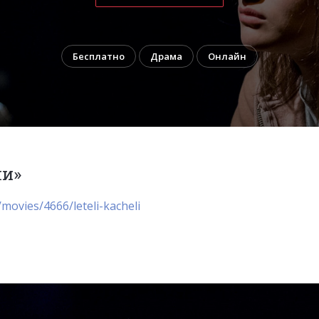
Бесплатно
Драма
Онлайн
ли»
movies/4666/leteli-kacheli