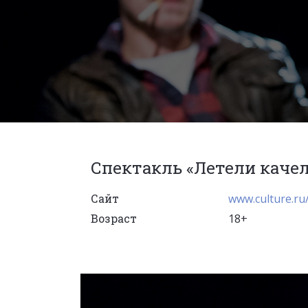
Спектакль «Летели каче
Сайт
www.culture.ru/
Возраст
18+