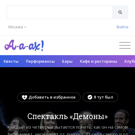
Москва
Войти
Квесты
Перформансы
Бары
Кафе и рестораны
Клуб
Добавить в избранное
Я тут был
Спектакль «Демоны»
Каж­дый из чет­ве­рых пы­та­ет­ся по­нять, как он на са­мом
де­ле жи­вет, че­го хо­чет от дру­гого, от се­бя са­мого и от