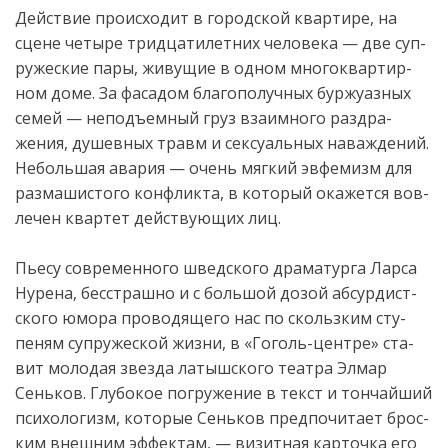
Дей­ствие про­ис­хо­дит в го­родс­кой квар­ти­ре, на
сце­не че­тыре трид­ца­тилет­них че­лове­ка — две суп­
ру­жес­кие па­ры, жи­вущие в од­ном мно­гок­вартир­
ном до­ме. За фа­садом бла­гопо­луч­ных бур­жу­аз­ных
се­мей — не­подъ­ем­ный груз вза­им­но­го разд­ра­
жения, ду­шев­ных травм и сек­су­аль­ных на­важ­де­ний.
Не­боль­шая ава­рия — очень мяг­кий эв­фе­мизм для
раз­ма­шис­то­го конф­лик­та, в ко­торый ока­жет­ся вов­
ле­чен квар­тет дей­ству­ющих лиц.
Пь­есу сов­ре­мен­но­го шведс­ко­го дра­матур­га Лар­са
Ну­рена, бесс­траш­но и с боль­шой до­зой аб­сурдист­
ско­го юмо­ра про­водя­щего нас по сколь­зким сту­
пеням суп­ру­жес­кой жиз­ни, в «Го­голь-цент­ре» ста­
вит мо­лодая звез­да ла­тышс­ко­го те­ат­ра Эл­мар
Сень­ков. Глу­бокое пог­ру­жение в текст и тон­чай­ший
пси­холо­гизм, ко­торые Сень­ков пред­по­чита­ет брос­
ким внеш­ним эф­фектам, — ви­зит­ная кар­точка его