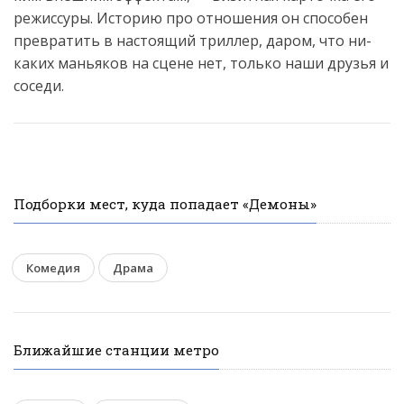
ре­жис­су­ры. Ис­то­рию про от­но­шения он спо­собен
прев­ра­тить в нас­то­ящий трил­лер, да­ром, что ни­
каких мань­яков на сце­не нет, толь­ко на­ши друзья и
со­седи.
Подборки мест, куда попадает «Демоны»
Комедия
Драма
Ближайшие станции метро