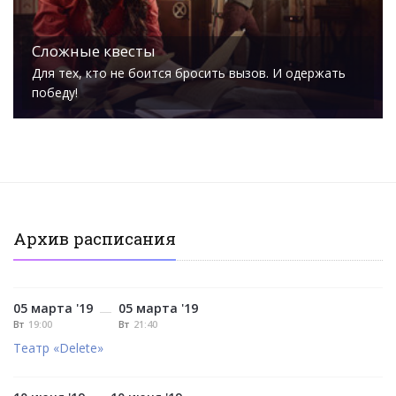
Сложные квесты
Для тех, кто не боится бросить вызов. И одержать
победу!
Архив расписания
05 марта '19
05 марта '19
—
Вт
19:00
Вт
21:40
Театр «Delete»