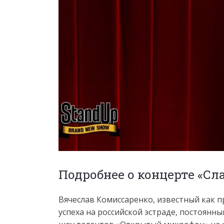
Подробнее о концерте «Сл
Вячеслав Комиссаренко, известный как п
успеха на российской эстраде, постоянн