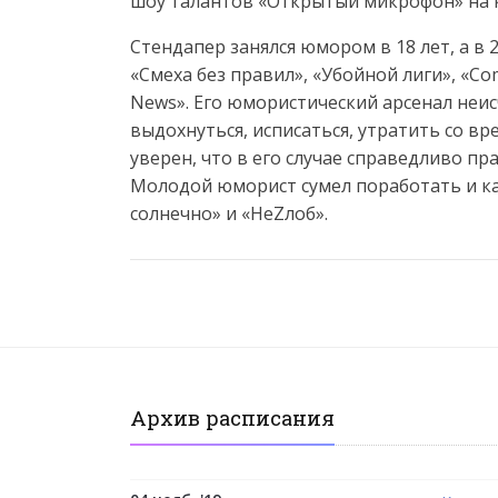
шоу талантов «Открытый микрофон» на 
Стендапер занялся юмором в 18 лет, а в
«Смеха без правил», «Убойной лиги», «C
News». Его юмористический арсенал неис
выдохнуться, исписаться, утратить со в
уверен, что в его случае справедливо п
Молодой юморист сумел поработать и ка
солнечно» и «НеZлоб».
Архив расписания