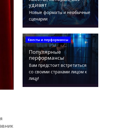
удивят
Новые форматы и необычные
сценарии
Квесты и перформансы
Популярные
перформансы
Вам предстоит встретиться
со своими страхами лицом к
лицу!
я
тавник