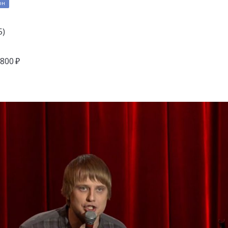
он
5)
 800 ₽