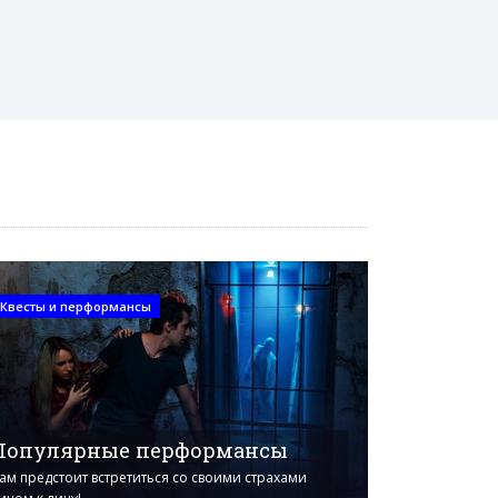
Квесты и перформансы
Популярные перформансы
ам предстоит встретиться со своими страхами