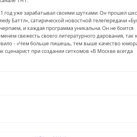
канале ТНТ.
 21 год уже зарабатывал своими шутками. Он прошел шк
omedy Баттл», сатирической новостной телепередачи «Б
черпаем, и каждая программа уникальна. Он не боится
ременем свежесть своего литературного дарования, так 
равило - «Чем больше пишешь, тем выше качество юмора
к сценарист при создании ситкомов «В Москве всегда