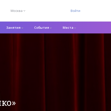
Москва
Войти
Занятия
События
Места
нко»