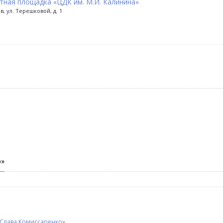
тная площадка «ЦДК им. М.И. Калинина»
в, ул. Терешковой, д. 1
о»
Слава Комиссаренко
»