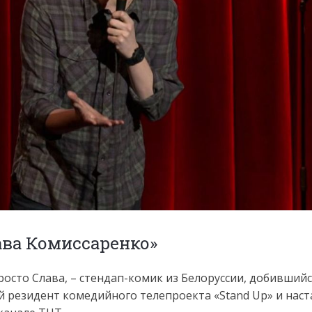
ава Комиссаренко»
росто Слава, – стендап-комик из Белоруссии, добившийс
ый резидент комедийного телепроекта «Stand Up» и нас