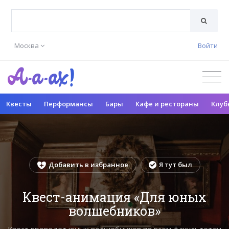
Москва
Войти
Квесты
Перформансы
Бары
Кафе и рестораны
Клуб
Добавить в избранное
Я тут был
Квест-анимация «Для юных
волшебников»
Квест проведет юных волшебников по всем факультетам