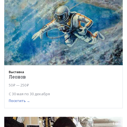
Выставка
Леонов
50 ₽ — 250 ₽
С 30 мая по 30 декабря
Посетить →
14+