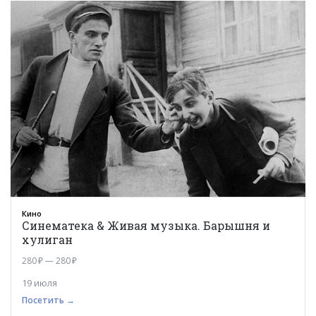
Кино
Синематека & Живая музыка. Барышня и
хулиган
280 ₽ — 280 ₽
19 июля
Посетить →