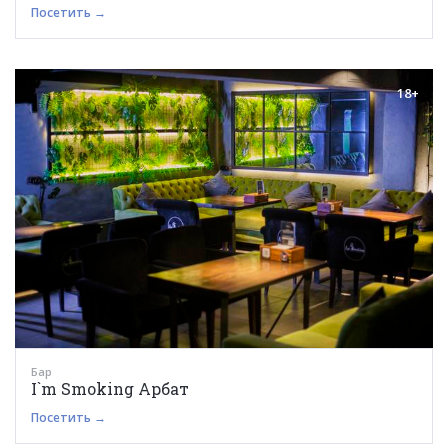
Посетить →
18+
Бар
I`m Smoking Арбат
Посетить →