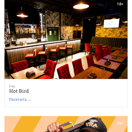
18+
Бар
Hot Bird
Посетить →
18+