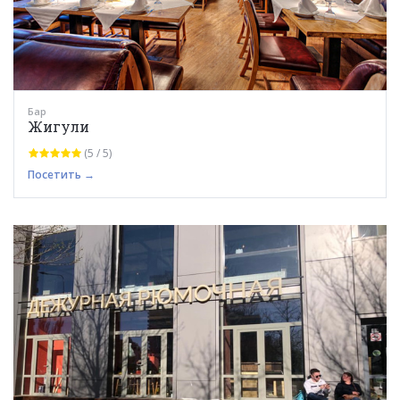
Бар
Жигули
(5 / 5)
Посетить →