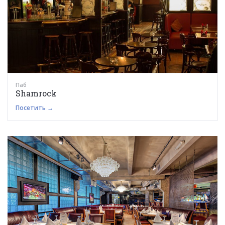
Паб
Shamrock
Посетить →