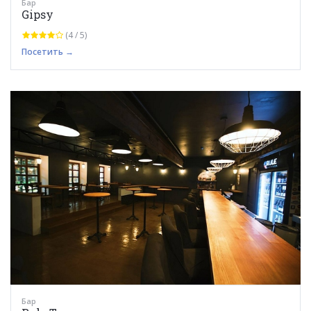
Бар
Gipsy
(4 / 5)
Посетить →
Бар