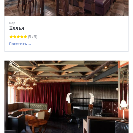
Бар
Келья
(5 / 5)
Посетить →