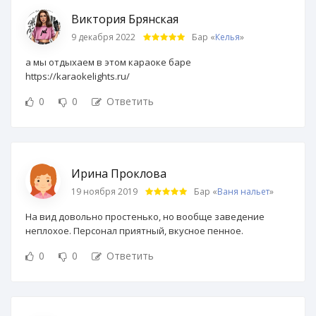
Виктория Брянская
9 декабря 2022
Бар «
Келья
»
а мы отдыхаем в этом караоке баре
https://karaokelights.ru/
0
0
Ответить
Ирина Проклова
19 ноября 2019
Бар «
Ваня нальет
»
На вид довольно простенько, но вообще заведение
неплохое. Персонал приятный, вкусное пенное.
0
0
Ответить