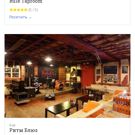
Rule Taproom
(5 / 5)
Посетить →
Бар
Ритм Блюз