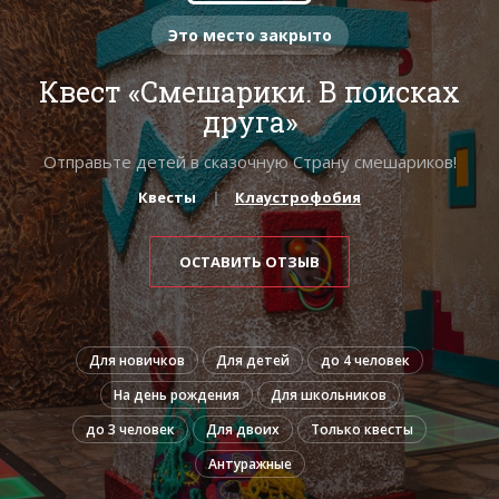
Это место закрыто
Квест «Смешарики. В поисках
друга»
Отправьте детей в сказочную Страну смешариков!
Квесты
Клаустрофобия
ОСТАВИТЬ ОТЗЫВ
Для новичков
Для детей
до 4 человек
На день рождения
Для школьников
до 3 человек
Для двоих
Только квесты
Антуражные