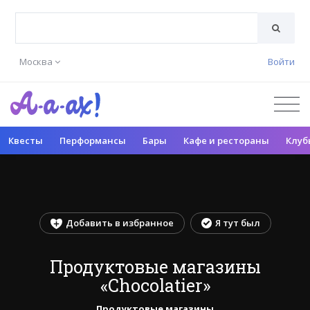
Москва
Войти
Квесты
Перформансы
Бары
Кафе и рестораны
Клуб
Добавить в избранное
Я тут был
Продуктовые магазины
«Сhocolatier»
Продуктовые магазины