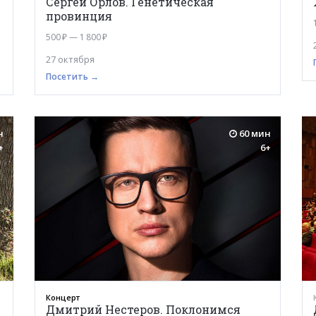
Сергей Орлов. Генетическая
провинция
500 ₽ — 1 800 ₽
27 октября
Посетить →
н
60 мин
+
6+
Концерт
Дмитрий Нестеров. Поклонимся