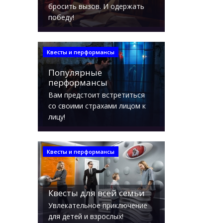
бросить вызов. И одержать
победу!
Квесты и перформансы
Популярные
перформансы
Вам предстоит встретиться
со своими страхами лицом к
лицу!
Квесты и перформансы
Квесты для всей семьи
Увлекательное приключение
для детей и взрослых!