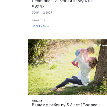
Лесоповал. А, белый лебедь на
пруду...
900 ₽ — 2 800 ₽
4 ноября
Посетить →
90 ми
16
Лекция
Вашему ребенку 5-8 лет? Вопросы