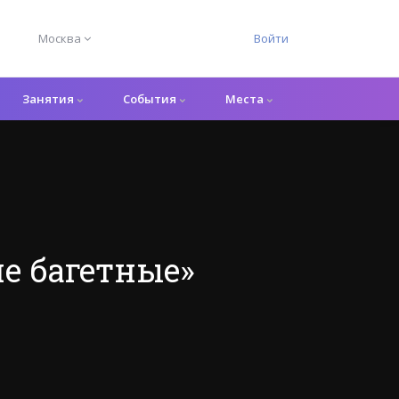
Москва
Войти
Занятия
События
Места
е багетные»