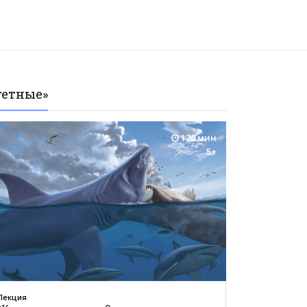
гетные»
120 мин
5+
Лекция