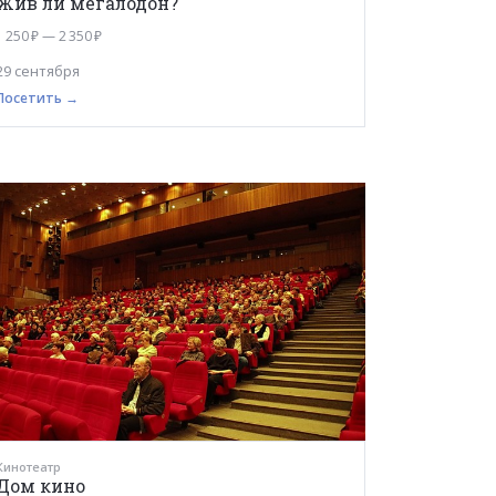
Жив ли мегалодон?
1 250 ₽ — 2 350 ₽
29 сентября
Посетить →
Кинотеатр
Дом кино