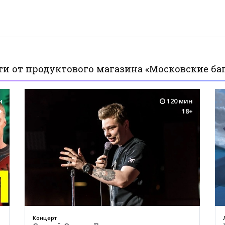
ти от продуктового магазина «Московские ба
н
120 мин
+
18+
Концерт