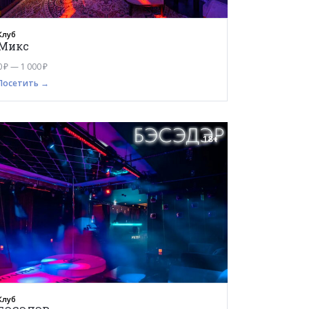
Клуб
Микс
0 ₽ — 1 000 ₽
Посетить →
18+
Клуб