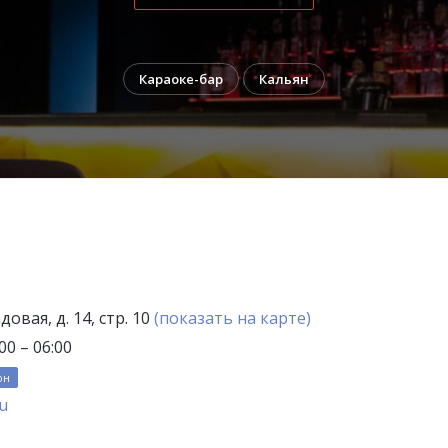
Караоке-бар
Кальян
овая, д. 14, стр. 10
(показать на карте)
0 – 06:00
он
ru