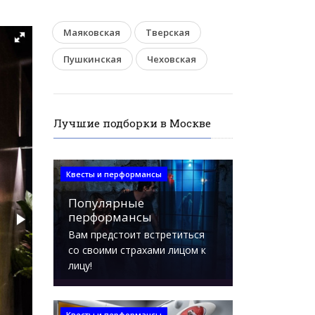
Маяковская
Тверская
Пушкинская
Чеховская
Лучшие подборки в Москве
Квесты и перформансы
Популярные
перформансы
Вам предстоит встретиться
со своими страхами лицом к
лицу!
Квесты и перформансы