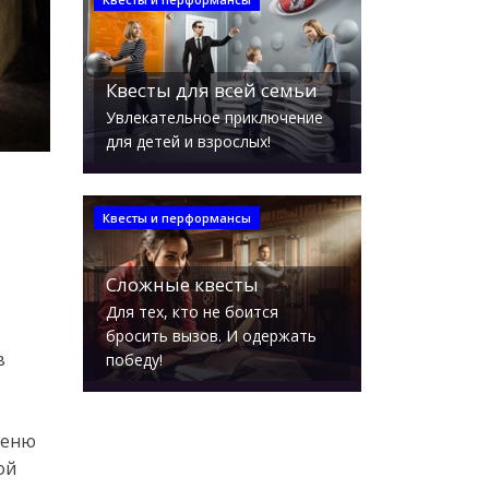
Квесты для всей семьи
Увлекательное приключение
для детей и взрослых!
Квесты и перформансы
Сложные квесты
Для тех, кто не боится
бросить вызов. И одержать
в
победу!
Меню
ой