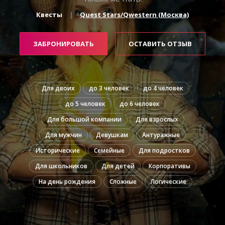
Квесты
Quest Stars/Qwestern (Москва)
ЗАБРОНИРОВАТЬ
ОСТАВИТЬ ОТЗЫВ
Для двоих
до 3 человек
до 4 человек
до 5 человек
до 6 человек
Для большой компании
Для взрослых
Для мужчин
Девушкам
Антуражные
Исторические
Семейные
Для подростков
Для школьников
Для детей
Корпоративы
На день рождения
Сложные
Логические