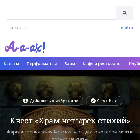
Москва
Войти
Квесты
Перформансы
Бары
Кафе и рестораны
Клуб
Добавить в избранное
Я тут был
Квест «Храм четырех стихий»
Жаркая тропическая Мексика – отдых, о котором можно
только мечтать!